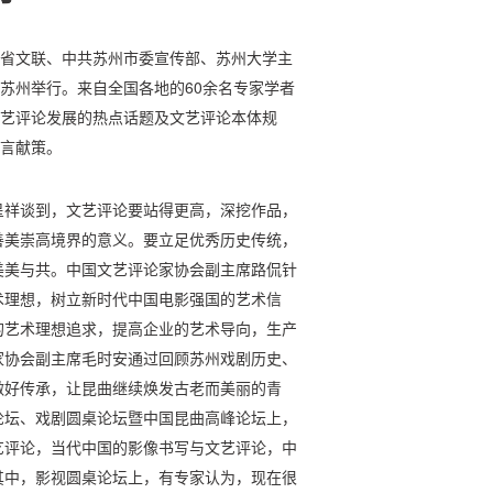
苏省文联、中共苏州市委宣传部、苏州大学主
在苏州举行。来自全国各地的60余名专家学者
文艺评论发展的热点话题及文艺评论本体规
建言献策。
呈祥谈到，文艺评论要站得更高，深挖作品，
善美崇高境界的意义。要立足优秀历史传统，
美美与共。中国文艺评论家协会副主席路侃针
术理想，树立新时代中国电影强国的艺术信
的艺术理想追求，提高企业的艺术导向，生产
家协会副主席毛时安通过回顾苏州戏剧历史、
做好传承，让昆曲继续焕发古老而美丽的青
论坛、戏剧圆桌论坛暨中国昆曲高峰论坛上，
艺评论，当代中国的影像书写与文艺评论，中
其中，影视圆桌论坛上，有专家认为，现在很