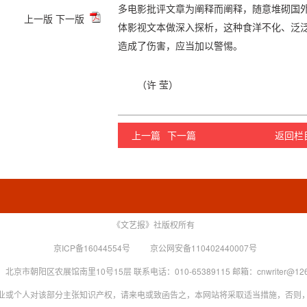
多电影批评文章为阐释而阐释，随意堆砌国
上一版
下一版
体影视文本做深入探析，这种食洋不化、泛
造成了伤害，应当加以警惕。
（许 莹）
上一篇
下一篇
返回栏
《文艺报》社版权所有
京ICP备16044554号
京公网安备110402440007号
北京市朝阳区农展馆南里10号15层 联系电话：010-65389115 邮箱：cnwriter@126
业或个人对该部分主张知识产权，请来电或致函告之，本网站将采取适当措施，否则