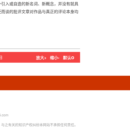
外引入或自造的新名词、新概念，并没有就具
泛而谈的批评文章对作品与真正的评论本身均
o
目
放大+
缩小-
默认
.com
，与之有关的知识产权纠纷本网站不承担任何责任。