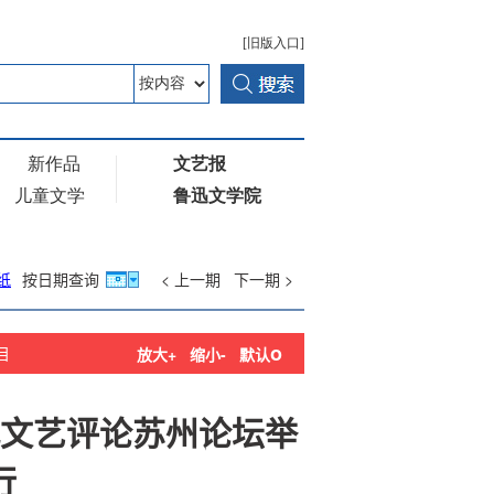
纸
按日期查询
< 上一期
下一期 >
o
目
放大+
缩小-
默认
代文艺评论苏州论坛举
行