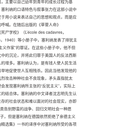
篇，主要以自己幼年到青年的成长过程为基
，塞利纳的口语特色与叙事张力在这部小说中
足于用小说来表达自己的思想和观点，而是应
的呼喊。在随后出版的《草菅人命》
、《死尸学校》（L’école des cadavres，
raps，1940）等小册子中，塞利纳发表了排犹主
主义作家”的罪证。在这些小册子中，他不但
化中的沉沦，并将此归罪于美国人的反法西斯
人的增多。塞利纳认为，是有钱人使人民生活
易举地促使世人互相残杀。因此当他发现他的
猛烈攻击种种社会不良现象，矛头直指犹太
会发现塞利纳所主张的“反犹主义”，实际上
义的结合体。塞利纳的中文译者沈志明先生认
生存的社会状态和难以面对的社会现实，亦即
人类告别野蛮的战争、回归文明社会一种愿
帽子，但是塞利纳在德国依然拒绝了亲德主义
纳精选集》一书的译序中对塞利纳所受的各项