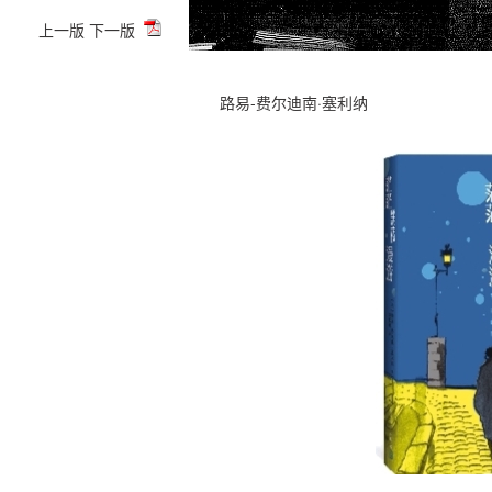
上一版
下一版
路易-费尔迪南·塞利纳