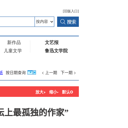
纸
按日期查询
< 上一期
下一期 >
o
放大+
缩小-
默认
坛上最孤独的作家”