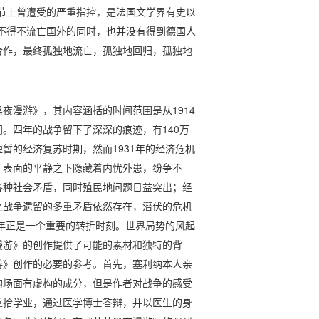
节上曾遭受的严重指控，是法国文学界有史以
不得不流亡国外的同时，也并没有得到德国人
合作，最终孤独地流亡，孤独地回归，孤独地
夜漫游》，其内容涵括的时间范围是从1914
。四年的战争留下了深深的痕迹，有140万
暂的经济复苏时期，然而1931年的经济危机
，表面的平静之下隐藏着内忧外患，纷争不
各种社会矛盾，同时殖民地问题日益突出；经
之战争遗留的多重矛盾依然存在，潜伏的危机
2年正是一个重要的转折时刻。世界局势的风起
漫游》的创作提供了可能的素材和独特的背
游》创作的必要的参考。首先，塞利纳本人亲
的场面有虚构的成分，但是作者对战争的感受
重拾学业，通过医学博士答辩，并以医生的身