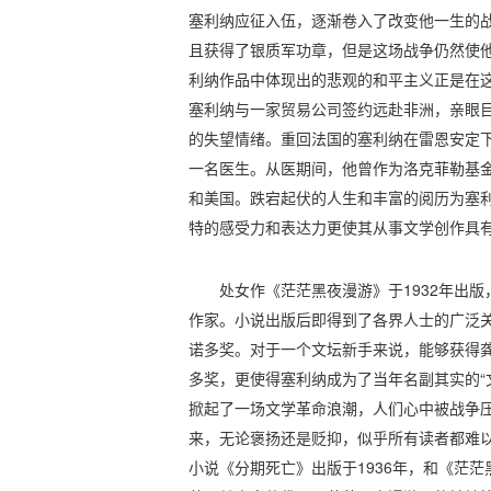
塞利纳应征入伍，逐渐卷入了改变他一生的
且获得了银质军功章，但是这场战争仍然使
利纳作品中体现出的悲观的和平主义正是在
塞利纳与一家贸易公司签约远赴非洲，亲眼
的失望情绪。重回法国的塞利纳在雷恩安定
一名医生。从医期间，他曾作为洛克菲勒基
和美国。跌宕起伏的人生和丰富的阅历为塞
特的感受力和表达力更使其从事文学创作具
处女作《茫茫黑夜漫游》于1932年出
作家。小说出版后即得到了各界人士的广泛
诺多奖。对于一个文坛新手来说，能够获得
多奖，更使得塞利纳成为了当年名副其实的“
掀起了一场文学革命浪潮，人们心中被战争
来，无论褒扬还是贬抑，似乎所有读者都难
小说《分期死亡》出版于1936年，和《茫