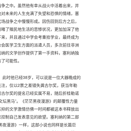
战争之中。虽然他有幸从战火中活着出来，并
他对未来的人生充满了失望和恐惧的情绪，塞
这场战争之中慢慢形成。因伤回到后方之后，
目睹了殖民地生活的悲惨状况，更加加深了他
下来，并且通过中学会考重拾学业，最终成为
金会医学卫生方面的派遣人员，多次前往非洲
利纳的文学创作提供了第一手资料，塞利纳独
有了可能性。
版，此时他已经38岁，可以说是一位大器晚成的
关注，仅以2票之差错失龚古尔奖，获当年勒
龚古尔奖的提名已经实属不易，随后折桂勒诺
文坛黑马”。《茫茫黑夜漫游》的颠覆性力量
压抑的文学激情仿佛一时间都被这本书释放出
以控制自己发表意见的欲望。塞利纳的第二部
茫黑夜漫游》一样，这部小说也同样是长篇巨