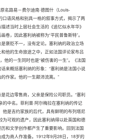
原名路易－费尔迪南·德图什（Louis-
品以其独特的口语风格和别具一格的叙事方式，揭示了两
与描述当时上层社会生活的《追忆似水年华》
画卷，因此塞利纳被称为“平民普鲁斯特”。
总是褒贬不一，没有定论。塞利纳的政治立场
上和他的生命旅途之中，正如法国评论家布吕
，他的一生同时也是“被伤害的一生”。《法国
话来概括塞利纳的形象：“塞利纳是法国小说
的作家。他的一生颠沛流离。”
是花边零售商，父亲是保险公司职员。“塞利
亲的中名。菲利普·阿尔梅拉在塞利纳的传记
，他是吉约家族的后代，具有鲜明的布列塔尼
较为可观的遗产，因此塞利纳得以赴英国和德
经历和文学创作都产生了重要影响。回到法国
为商人作准备。1912年9月28日，18岁的