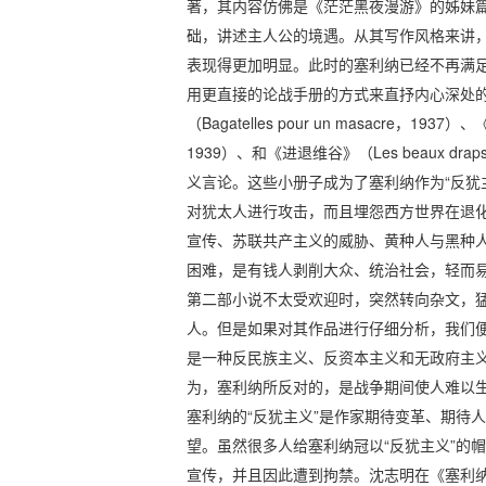
著，其内容仿佛是《茫茫黑夜漫游》的姊妹
础，讲述主人公的境遇。从其写作风格来讲
表现得更加明显。此时的塞利纳已经不再满
用更直接的论战手册的方式来直抒内心深处
（Bagatelles pour un masacre，1937）
1939）、和《进退维谷》（Les beaux d
义言论。这些小册子成为了塞利纳作为“反犹
对犹太人进行攻击，而且埋怨西方世界在退
宣传、苏联共产主义的威胁、黄种人与黑种
困难，是有钱人剥削大众、统治社会，轻而
第二部小说不太受欢迎时，突然转向杂文，
人。但是如果对其作品进行仔细分析，我们便
是一种反民族主义、反资本主义和无政府主
为，塞利纳所反对的，是战争期间使人难以
塞利纳的“反犹主义”是作家期待变革、期待
望。虽然很多人给塞利纳冠以“反犹主义”的
宣传，并且因此遭到拘禁。沈志明在《塞利