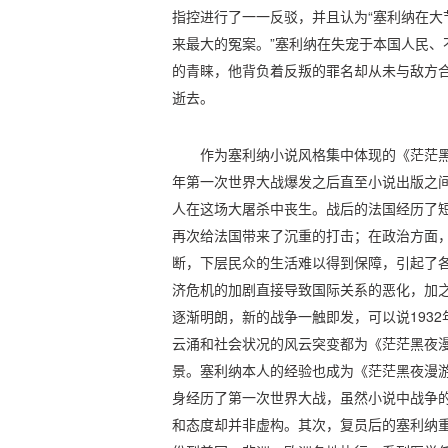
指控进行了一一反驳，并且认为“塞利纳在大
来最大的冤案。”塞利纳在失宠于本国人民、
的青睐，他背负着反叛的罪名却从未与敌方
逝去。
作为塞利纳小说风格集中体现的《茫茫黑
年第一次世界大战爆发之后直至小说出版之间
人在这场大屠杀中丧生。战后的法国经历了短
再次给法国带来了沉重的打击；在政治方面
断，下层民众的生活难以得到保障，引起了
济危机的加剧直接导致国际关系的恶化，加
逐渐明朗，新的战争一触即发，可以说193
云涌和社会状况的风云突变都为《茫茫黑夜
景。塞利纳本人的经验也成为《茫茫黑夜漫
身经历了第一次世界大战，虽然小说中战争
和态度却并非虚构。其次，复员后的塞利纳