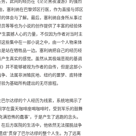
任务，此间的经历在《茫茫黑夜漫游》的强烈
开始，塞利纳在巴黎郊区行医，作为直接与郊区
深的体会与了解。最后，塞利纳自身所从事过
职员等等也为小说的创作提供了丰富的经验体
产生震撼人心的力量，不仅因为作者对当时主
把这些集中在一部小说之中，由一个人物来体
总是站在牺牲品一边。塞利纳把自己的经历经
者产生真实的感觉。虽然从其极端悲观的基调
游》并不能够被视为作者的自传，但是这部小
战争、法属非洲殖民地、纽约的噩梦、底特律
经验为基础所构建出的无尽旅程。
生巴尔达缪的个人经历为线索，系统地揭示了
同学在露天咖啡座喝咖啡时，受到军乐的鼓舞
充满恐怖的蠢事”，于是产生了逃跑的念头。
。在后方医院的生活中，他依然无法摆脱战争
遗症”贯穿了巴尔达缪的整个人生。为了远离