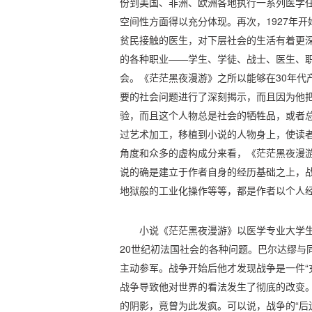
份到美国、非洲、欧洲各地执行一系列医学
空间性方面得以充分体现。再次，1927年
贫民接触的医生，对下层社会的生活有着更
的各种职业——学生、学徒、战士、医生、
会。《茫茫黑夜漫游》之所以能够在30年代
要的社会问题进行了深刻揭示，而且因为他
验，而且这个人物总是社会的牺牲品，或者
过艺术加工，移植到小说的人物身上，使读
角度和众多的虚构成分来看，《茫茫黑夜漫
说的确是建立于作者自身的经历基础之上，
地狱般的工业化操作等等，都是作者以个人
小说《茫茫黑夜漫游》以医学专业大学
20世纪初法国社会的各种问题。巴尔达缪与
主动参军。战争开始后他才发现战争是一件“
战争导致他对世界的看法发生了彻底的改变
的阴影，竟曾为此发疯。可以说，战争的“后