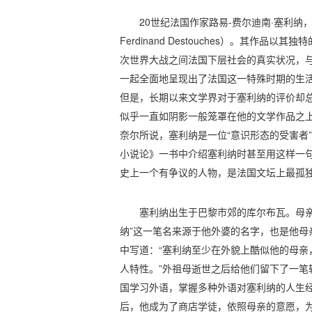
20世纪法国作家路易-费尔迪南·塞利纳，
Ferdinand Destouches）。其作
次世界大战之间法国下层社会的真实状况，
一起全面地呈现出了法国这一特殊时期的生活
但是，长期以来文学界对于塞利纳的评价却
似乎一直如阴影一般笼罩在他的文学作品之
奈尔所说，塞利纳是一位“意识形态的受害者”
小说论》一书中介绍塞利纳时甚至用这样一句
史上一个有争议的人物，是法国文坛上最孤独
塞利纳出生于巴黎市郊的库尔布瓦。母亲
纳”这一笔名来源于他外婆的名字，也是他母
中写道：“塞利纳至少在外貌上酷似他的母亲
人特性。”外祖母逝世之后给他们留下了一笔
国学习外语，掌握多种外语对塞利纳的人生
后，他成为了商店学徒，依照母亲的意愿，为成