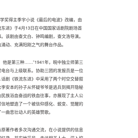
文学奖得主季宇小说《最后的电波》改编，由
东进》于4月13日在中国国家话剧院剧场首
幕。该剧由查文白、钟鸣编剧，查文浩导演。
血涌动、充满阳刚之气的舞台作品。
他是第三种……”1941年，皖中独立师第三
过电台与上级联系。协助三团的发报员是一位
…话剧《铁流东进》中采用了两个时空交替叙
公李安本的孙子从怀疑爷爷是逃兵到揭开隐秘
为民族浴血奋战的铁血往事，亦展现了主人公
可信地塑造了一个被信仰感化、蜕变、觉醒的
了一曲悲壮动人的英雄赞歌。
与原著作者多次沟通交流，在小说提供的信息
回忆录，并实地采风、走访相关人士，深入挖