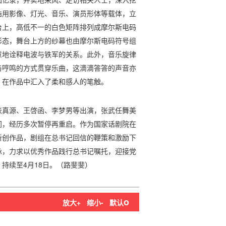
浩用影像、灯光、音乐、演员形体等载体，立
台上，高低不一的白色矩阵排列成摩尔斯电码
形态，舞台上方的纱幕也由摩尔斯电码符号组
意地诠释电波与铁军的关系。此外，音乐旋律
与哼鸣的方式贯穿乐曲，这滴滴答答的声音亦
，在作品中汇入了柔和感人的笔触。
张真源、王啓函、李梦男等出演，张武任舞美
间，经历多次暂停再重启。作为国家话剧院在
新创作品，剧组在总书记回信的鞭策和激励下
脉，力求以优秀作品践行总书记嘱托，迎接党
持续至4月18日。（路斐斐）
o
放大+
缩小-
默认