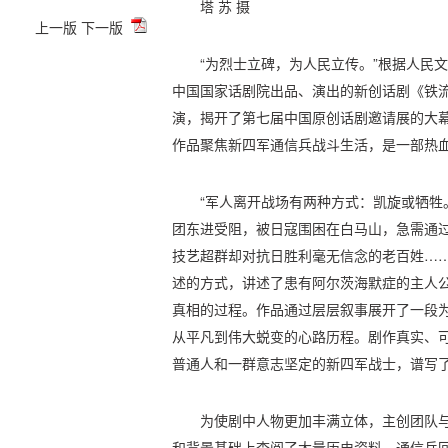
塔 苏 摄
上一版
下一版
“为烈士立碑，为人民立传。”根据人民
中国国家话剧院出品、演出的新创话剧《铁流
演，揭开了第七届中国原创话剧邀请展的大
作品聚焦新四军通信兵战斗生活，是一部热
“军人离开战场有两种方式：凯旋或牺牲。
团东进受阻，被日寇围困在白马山，急需通
技艺超群却对抗日胜利毫无信念的老百姓…
述的方式，讲述了患有阿尔茨海默症的主人
真相的过程。作品通过层层叙事展开了一段
从平凡到伟大蜕变的心路历程。剧作真实、
普通人和一群意志坚定的新四军战士，谱写
为使剧中人物更加丰满立体，主创团队
和背景基础上查阅了大量历史资料、通信兵