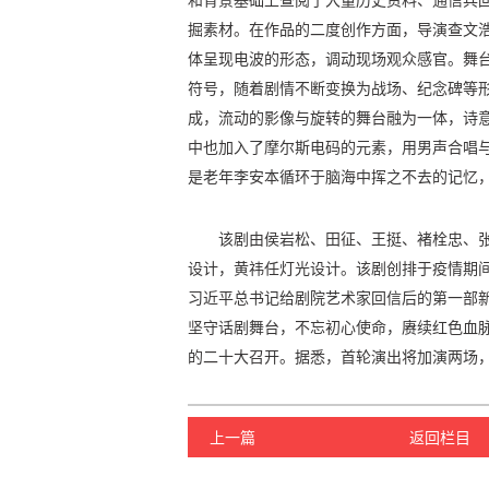
掘素材。在作品的二度创作方面，导演查文
体呈现电波的形态，调动现场观众感官。舞
符号，随着剧情不断变换为战场、纪念碑等
成，流动的影像与旋转的舞台融为一体，诗
中也加入了摩尔斯电码的元素，用男声合唱
是老年李安本循环于脑海中挥之不去的记忆
该剧由侯岩松、田征、王挺、褚栓忠、
设计，黄祎任灯光设计。该剧创排于疫情期
习近平总书记给剧院艺术家回信后的第一部
坚守话剧舞台，不忘初心使命，赓续红色血
的二十大召开。据悉，首轮演出将加演两场，
上一篇
返回栏目