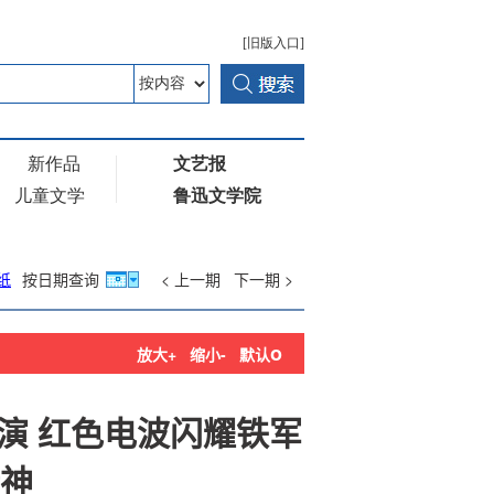
纸
按日期查询
< 上一期
下一期 >
o
放大+
缩小-
默认
演 红色电波闪耀铁军
神