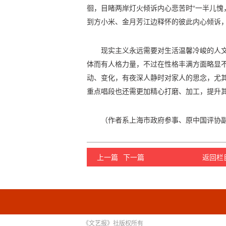
徊，目睹两岸灯火倾诉内心悲苦时“一半儿愧
到方小米、金月芳江边释怀的彼此内心倾诉，
现实主义永远需要对生活温馨冷峻的人
体而有人格力量，不过在性格丰满方面略显
动、变化，有夜深人静时对家人的思念，尤
重点唱段也还需更加精心打磨、加工，提升
（作者系上海市政府参事、原中国评协
上一篇
下一篇
返回栏
《文艺报》社版权所有