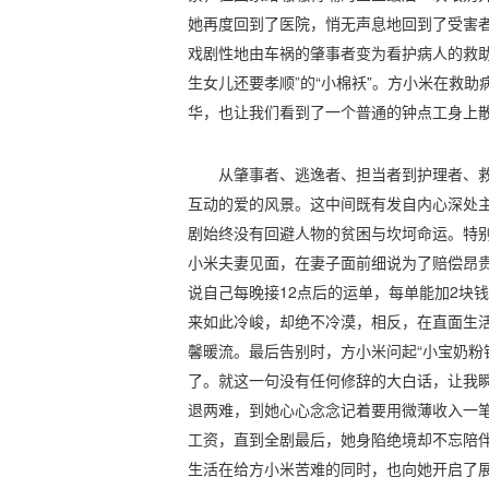
她再度回到了医院，悄无声息地回到了受害
戏剧性地由车祸的肇事者变为看护病人的救助
生女儿还要孝顺”的“小棉袄”。方小米在救
华，也让我们看到了一个普通的钟点工身上
从肇事者、逃逸者、担当者到护理者、
互动的爱的风景。这中间既有发自内心深处
剧始终没有回避人物的贫困与坎坷命运。特
小米夫妻见面，在妻子面前细说为了赔偿昂
说自己每晚接12点后的运单，每单能加2块钱
来如此冷峻，却绝不冷漠，相反，在直面生
馨暖流。最后告别时，方小米问起“小宝奶粉
了。就这一句没有任何修辞的大白话，让我
退两难，到她心心念念记着要用微薄收入一
工资，直到全剧最后，她身陷绝境却不忘陪
生活在给方小米苦难的同时，也向她开启了