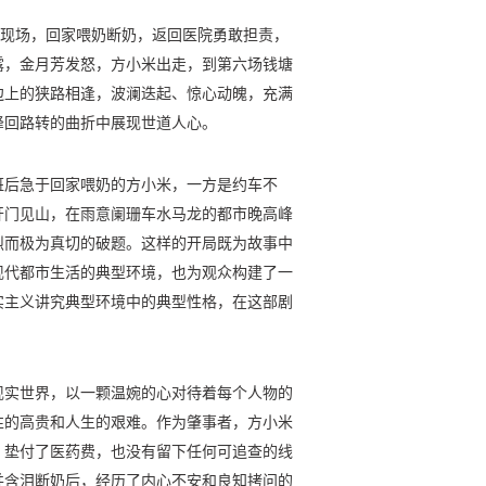
离现场，回家喂奶断奶，返回医院勇敢担责，
露，金月芳发怒，方小米出走，到第六场钱塘
边上的狭路相逢，波澜迭起、惊心动魄，充满
峰回路转的曲折中展现世道人心。
班后急于回家喂奶的方小米，一方是约车不
开门见山，在雨意阑珊车水马龙的都市晚高峰
烈而极为真切的破题。这样的开局既为故事中
现代都市生活的典型环境，也为观众构建了一
实主义讲究典型环境中的典型性格，在这部剧
现实世界，以一颗温婉的心对待着每个人物的
性的高贵和人生的艰难。作为肇事者，方小米
，垫付了医药费，也没有留下任何可追查的线
并含泪断奶后，经历了内心不安和良知拷问的