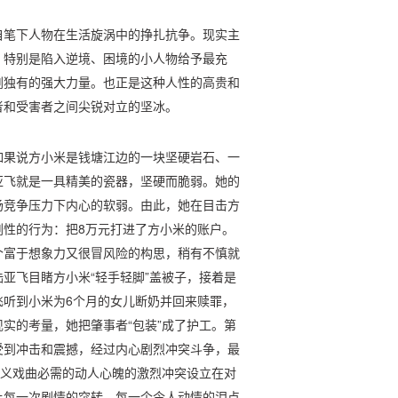
自笔下人物在生活旋涡中的挣扎抗争。现实主
，特别是陷入逆境、困境的小人物给予最充
剧独有的强大力量。也正是这种人性的高贵和
者和受害者之间尖锐对立的坚冰。
如果说方小米是钱塘江边的一块坚硬岩石、一
亚飞就是一具精美的瓷器，坚硬而脆弱。她的
场竞争压力下内心的软弱。由此，她在目击方
剧性的行为：把8万元打进了方小米的账户。
个富于想象力又很冒风险的构思，稍有不慎就
亚飞目睹方小米“轻手轻脚”盖被子，接着是
飞听到小米为6个月的女儿断奶并回来赎罪，
实的考量，她把肇事者“包装”成了护工。第
受到冲击和震撼，经过内心剧烈冲突斗争，最
主义戏曲必需的动人心魄的激烈冲突设立在对
让每一次剧情的突转、每一个令人动情的泪点