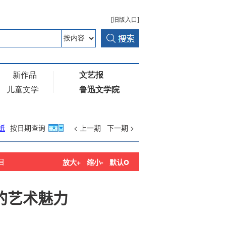
纸
按日期查询
< 上一期
下一期 >
o
目
放大+
缩小-
默认
的艺术魅力