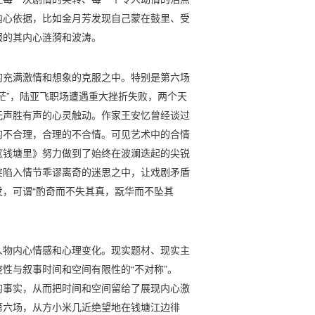
内心依据，比如金月芳发现自己蒙在鼓里、受
服的其内心涟漪和波涛。
的充满激情和想象的克服之中。特别是第六场
茫”，陆亚飞职场遭遇重大挫折失败，两个天
无声胜有声的心灵触动。作家王安忆曾经谈过
的不合理，合理的不合情。可见艺术中的合情
《钱塘里》努力做到了始终在波澜迭起的尖锐
突陷入情节乖谬离奇的迷思之中，让戏剧矛盾
，可谓“酌奇而不失其真，翫华而不坠其
人物内心情感和心理变化。现实题材、现实主
性与叙事时间和空间有限性的“不对称”。
的事实，从而把时间和空间留给了展现内心激
第六场，从方小米几近绝望地在钱塘江边徘