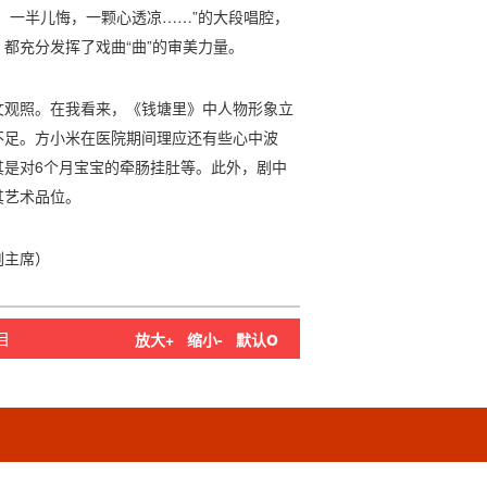
，一半儿悔，一颗心透凉……”的大段唱腔，
都充分发挥了戏曲“曲”的审美力量。
文观照。在我看来，《钱塘里》中人物形象立
不足。方小米在医院期间理应还有些心中波
其是对6个月宝宝的牵肠挂肚等。此外，剧中
其艺术品位。
副主席）
o
目
放大+
缩小-
默认