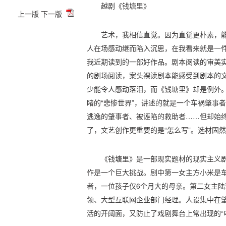
越剧《钱塘里》
上一版
下一版
艺术，我相信直觉。因为直觉更朴素，
人在场感动继而陷入沉思，在我看来就是一
我近期读到的一部好作品。剧本阅读的审美
的剧场阅读，案头裸读剧本能感受到剧本的
少能令人感动落泪，而《钱塘里》却是例外
睹的“悲惨世界”，讲述的就是一个车祸肇事
逃逸的肇事者、被诬陷的救助者……但却始
了，文艺创作更重要的是“怎么写”。选材固
《钱塘里》是一部现实题材的现实主义剧
作是一个巨大挑战。剧中第一女主方小米是
者，一位孩子仅6个月大的母亲。第二女主
领、大型互联网企业部门经理。人设集中在
活的开阔面，又防止了戏剧舞台上常出现的“