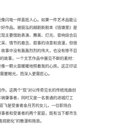
能像闪电一样直抵人心。如果一件艺术品能让
件好作品。谢丽泓的越剧新剧本《钱塘里》是
实现主要借助表演、舞美、灯光、音响综合后
文采、情节的悬念、叙事的诗意和浪漫，但很
。故事中没有轰轰烈烈的伟大，也没有惨不忍
者的故事，一个文艺作品中屡见不鲜的素材：
终像一颗火苗暖暖地照着我的心房。这正印证
然需要眼光，而深入更需匠心。
作。这两个“现”对以传奇见长的传统戏曲创
车祸肇事者，同时又是一名普通的进城打工
陆亚飞是受害者金月芳的女儿，一位职场白
肇事者和受害者的两个家庭，既有当下都市生
电视剧化”的散漫和拖沓。