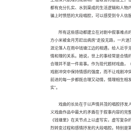
都有充分扎实、水到渠成的生活逻辑和人物
骗上时愤怒的大段唱腔，可以感受到令人信
所有这些感动都建立在对剧中叙事难点
方小米被金月芳赶出病房“走投无路，一片迷
涯沦落人在雨中钱塘江边的相遇，给人近乎
情和理的关系。她说，世上的事经常是合情
合理并不是一件易事。作为现代题材戏曲，
戏剧冲突中保持情感的强度，而不让戏剧冲
前进的每一步都既合理又动情，情理相生相发
实”。
戏曲的长处在于以声情并茂的唱腔抒发
义戏曲作品中最大的矛盾在于叙事内容的完整
《钱塘里》在关节点上以虚写实，虚写复杂
烈转变过程和感情抒发的大段唱腔。特别是