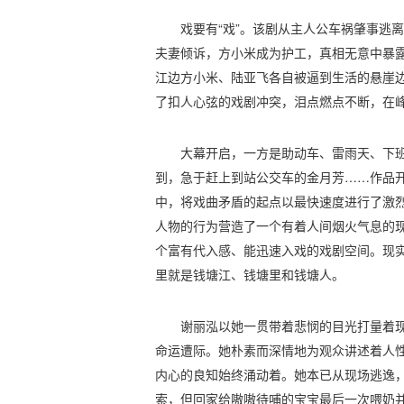
戏要有“戏”。该剧从主人公车祸肇事逃
夫妻倾诉，方小米成为护工，真相无意中暴
江边方小米、陆亚飞各自被逼到生活的悬崖
了扣人心弦的戏剧冲突，泪点燃点不断，在
大幕开启，一方是助动车、雷雨天、下
到，急于赶上到站公交车的金月芳……作品
中，将戏曲矛盾的起点以最快速度进行了激
人物的行为营造了一个有着人间烟火气息的
个富有代入感、能迅速入戏的戏剧空间。现
里就是钱塘江、钱塘里和钱塘人。
谢丽泓以她一贯带着悲悯的目光打量着
命运遭际。她朴素而深情地为观众讲述着人
内心的良知始终涌动着。她本已从现场逃逸
索，但回家给嗷嗷待哺的宝宝最后一次喂奶