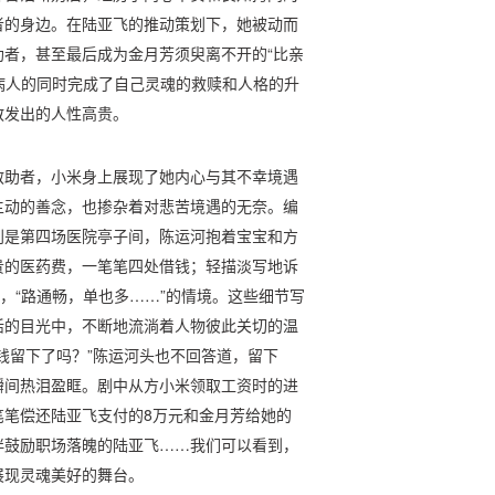
者的身边。在陆亚飞的推动策划下，她被动而
者，甚至最后成为金月芳须臾离不开的“比亲
助病人的同时完成了自己灵魂的救赎和人格的升
散发出的人性高贵。
救助者，小米身上展现了她内心与其不幸境遇
主动的善念，也掺杂着对悲苦境遇的无奈。编
别是第四场医院亭子间，陈运河抱着宝宝和方
贵的医药费，一笔笔四处借钱；轻描淡写地诉
，“路通畅，单也多……”的情境。这些细节写
活的目光中，不断地流淌着人物彼此关切的温
钱留下了吗？”陈运河头也不回答道，留下
瞬间热泪盈眶。剧中从方小米领取工资时的进
笔笔偿还陆亚飞支付的8万元和金月芳给她的
伴鼓励职场落魄的陆亚飞……我们可以看到，
展现灵魂美好的舞台。