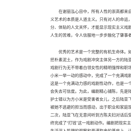
在谢丽泓心目中，所有人性的崇高都来
义艺术的本质是人道主义。只有对人的命运
分、体贴的人文关怀，才能显示现实主义戏
人生的苦难，令人信服地一步步融化了肇事
优秀的艺术是一个完整的有机生命体。
抷朴素泥土，作为戏剧冲突主体另一方的陆
戏剧行为无不带着白领女性的精明强悍和职
小米一举一动的感动中，完成了一个充满戏
这是一个充满动力感的戏剧性动作，也是一
会失去可信度。为此，编剧精心铺陈，先是陆
护士错以为方小米是受害者女儿，之后陆亚
被她不逃避的担当而感动，出于职业和家庭现
二次，陆亚飞在无意间听到方陈夫妇对话后
终完成了“打钱”这一戏剧动作。编剧把现实
生活深入肌理的观察和严谨取舍的基座上，