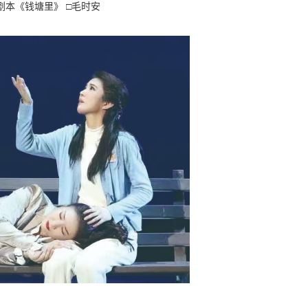
剧本《钱塘里》 □毛时安