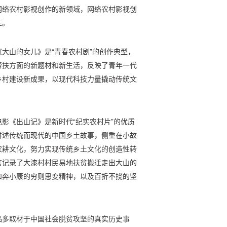
网络农村影视创作的新领域，网络农村影视创
征。
大山的女儿》是“青春农村剧”的创作典型，
帮扶方面的新题材和新生活，反映了青年一代
乡村建设新成果，以现代科技力量撬动传统文
影《出山记》是新时代“纪实农村片”的优质
讲述传统而现代的中国乡土故事，侧重在小故
农耕文化，努力实现传统乡土文化的创造性转
言记录了大漆村村民易地扶贫搬迁走出大山的
和奔小康的穷则思变精神，以及百折不挠的坚
品多取材于中国社会脱贫攻坚的真实历史事