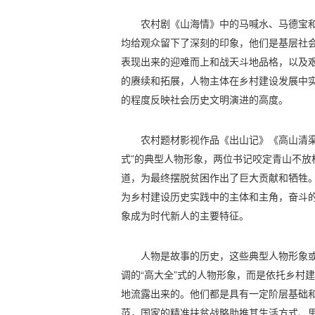
农村剧《山海情》中的马喊水、马德宝
均给观众留下了深刻的印象，他们是基层社会
表现出来的迎难而上和战天斗地品格，以及
的赓续和拓展，人物主体在乡村建设发展中
的程度反映社会历史文明演进的高度。
农村题材影视作品《出山记》《高山清渠
式”的典型人物形象，两位书记咬定青山不放
道，为最终摆脱贫困作出了巨大贡献和牺牲
为乡村建设历史实践中的主体和主角，奋斗
象成为时代新人的主要特征。
人物是故事的历史，这些典型人物形象
调的“高大全”式的人物形象，而是依托乡村
地流露出来的。他们都是具有一定阶层基础
范，国家的精准扶贫战略助推其生活方式、