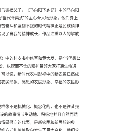
和马德福父子，《马向阳下乡记》中的马向阳
“当代脊梁式”的主心骨人物形象，他们身上
艰苦奋斗和坚韧不拔的时代精神正是民族精神
实现了自我的精神成长，作品注重以人的解放
》中的村支书申修军和黄大发，是“当代愚公
松，以锲而不舍的精神带领大家打通生命通
。可以说，新时代农村影视中的新农民已然成
的农民形象、感恩的农民形象、幸福的农民形
或群像不是机械化、概念化的，也不是往昔强
建设的故事情节生动地、积极地并且自然而然
和情感倾向的代表，是新农民和新思想的典
思维方式和价值取向发生了巨大变化，他们求