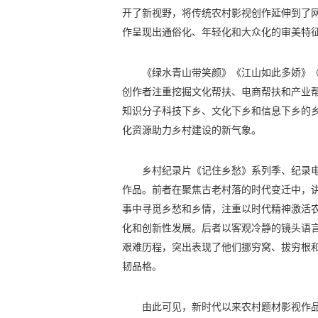
开了新视野，将传统农村影视创作延伸到了
作呈现出通俗化、年轻化和大众化的审美特
《绿水青山带笑颜》《江山如此多娇》《
创作者注重挖掘文化帮扶、电商帮扶和产业
知识分子科技下乡、文化下乡和信息下乡的
化资源助力乡村建设的新气象。
乡村纪录片《记住乡愁》系列季、纪录电
作品。前者在聚焦古老村落的时代变迁中，
事中寻觅乡愁和乡情，注重以时代精神激活
化和创新性发展。后者以客观冷静的镜头语
艰难历程，突出表现了他们挪穷窝、拔穷根
韧品格。
由此可见，新时代以来农村题材影视作