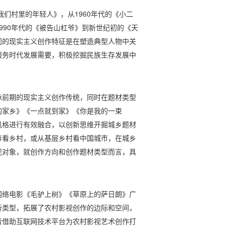
我们村里的年轻人》，从1960年代的《小二
990年代的《被告山杠爷》到新世纪初的《天
同的现实主义创作特征是在塑造典型人物中关
服务时代发展需要，积极挖掘民族生存发展中
承前期的现实主义创作传统，同时在题材类型
的家乡》《一点就到家》《你是我的一束
风格进行有效融合，以创新思维开掘城乡题材
市看乡村，或从基层乡村看中国城市，在城乡
现对象，就创作方向和创作题材类型而言，具
网络电影《毛驴上树》《草原上的萨日朗》广
新类型，拓展了农村影视创作的边际和空间，
者借助互联网技术平台为农村影视艺术创作打