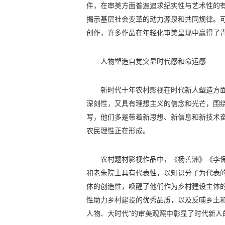
件，在审美方面普遍追求纪实性与艺术性的
揭示基层社会变革的动力源泉和共同规律。
创作，许多作品在年轻化审美呈现中赢得了
人物塑造自觉突显时代感和命运感
新时代十年农村影视在时代新人塑造方
深刻性，又具有理想主义的信念和光芒，围
写，他们多是带着新思想、新信息和新技术
农民理性正在形成。
农村题材影视作品中，《杨善洲》《李
和老朱院士具有代表性，以知识分子为代表的
体的创造性，唤醒了他们作为乡村建设主体
性助力乡村建设的优秀品质，以及反哺乡土和
人物、大时代”的审美观照中彰显了时代新人