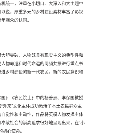
有机统一，注重在小切口、大深入和大主题中
可以说，厚重多元的乡村建设素材丰富了影视
青年观众的认同。
面大胆突破，人物既具有现实主义的典型性和
绕人物命运和时代命运的同频共振进行重点书
奋进乡村建设的新一代农民，新的农民意识和
保国》《农民院士》中的杨善洲、李保国教授
“外来”文化主体成功激活了本土农民群众主
的自觉性和主动性，作品将英模人物发挥主体
奉献社会的崇高追求很好地呈现出来，在“小
的初心使命。