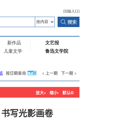
纸
按日期查询
< 上一期
下一期 >
o
放大+
缩小-
默认
 书写光影画卷