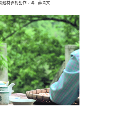
设题材影视创作回眸 □薛晋文