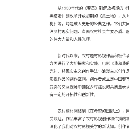
从1930年代的《春蚕》到解放初期的《
黑结婚》到改革开放初期的《黄土地》，从1
狗》等，均是载入史册的经典之作。它们共
注乡村现实问题、直面农村社会主要矛盾、
的伟大力量和人性光辉。
新时代以来，农村题材影视作品积极传
方面进行了大胆探索和实践。电影《我和我
光》，将现实主义创作手法与浪漫主义创作
影视作品的创作空间。创作者或立足中国都
变奏的交互视角中捕捉乡村建设的高质量表
有一定的开拓性和创新性。
农村题材网络剧《在希望的田野上》，
受欢迎，作品丰富了农村影视创作和传播的
深化了我们对农村影视美学的新认知。创作