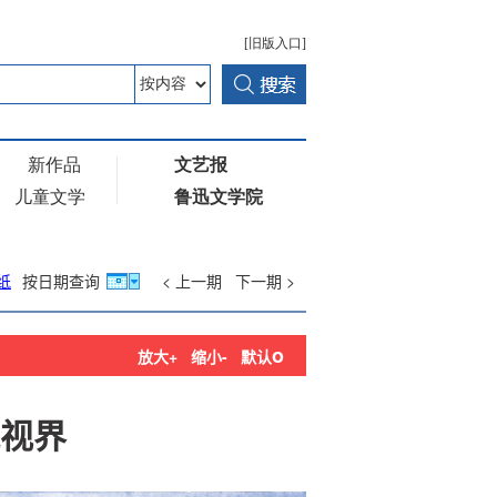
纸
按日期查询
< 上一期
下一期 >
o
放大+
缩小-
默认
视界