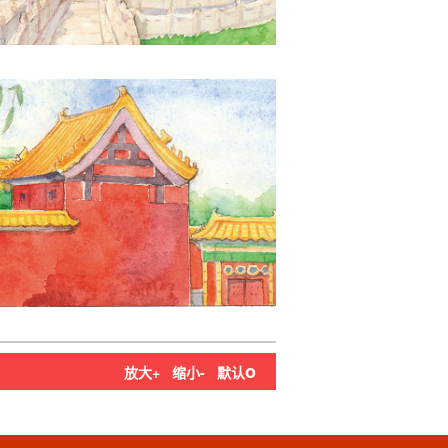
o
放大+
缩小-
默认