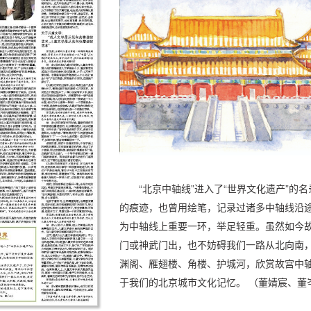
“北京中轴线”进入了“世界文化遗产”的
的痕迹，也曾用绘笔，记录过诸多中轴线沿途
为中轴线上重要一环，举足轻重。虽然如今
门或神武门出，也不妨碍我们一路从北向南
渊阁、雁翅楼、角楼、护城河，欣赏故宫中轴
于我们的北京城市文化记忆。 （董婧宸、董岑