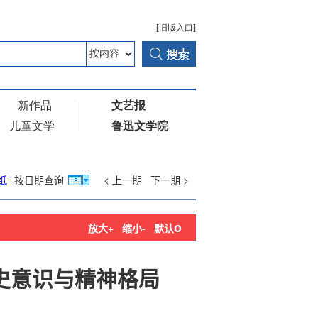
纸
按日期查询
< 上一期
下一期 >
o
放大+
缩小-
默认
史意识与精神格局