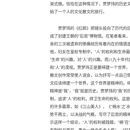
渐式微。恰恰在这种情况下，贾梦玮的历史文
始了一个人的文化散文的旅行。
贾梦玮的《红颜》把镜头投向了历代的
成了封建王朝的“后宫”博物馆。在笔者看来，
亲的三次被遗弃的惨痛经历有着内在的情感
他，妇女在皇权专制中，“人”的权利和生命最
“生命”的兴趣，对“人”的兴趣。而八九十年
和“人”的漠视。贾梦玮正是要缔建一个世界
散文创作常常使人误会，以为抒写一点自己
文应该缔建一个世界，这个世界是精神的。
精神是“我”，“我”就是历史。贾梦玮的“我
制，追求“人”的权利，捍卫生命的权利。这
的许多篇章，如《江山美人》，《“祸水‘之’
势不两立，以决战的气概，写尽了后宫的精
示这样一个结论，“人”的权利被践踏，“祸”在
专制权力面前，男女一样会失去人性”。《红