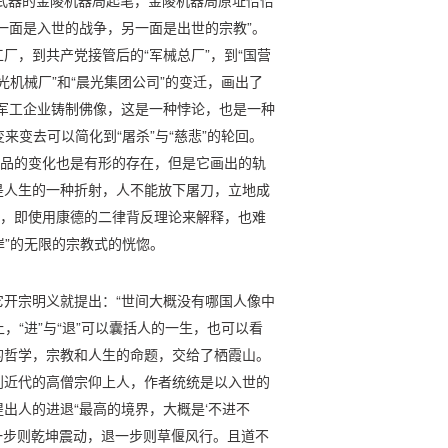
人武器的金陵机器局起笔，金陵机器局原址恰恰
一面是入世的战争，另一面是出世的宗教”。
厂，到共产党接管后的“军械总厂”，到“国营
光机械厂”和“晨光集团公司”的变迁，画出了
军工企业铸制佛像，这是一种悖论，也是一种
来变去可以简化到“屠杀”与“慈悲”的轮回。
产品的变化也是有形的存在，但是它画出的轨
是人生的一种折射，人不能放下屠刀，立地成
答，即使用康德的二律背反理论来解释，也难
岸”的无限的宗教式的恍惚。
开宗明义就提出：“世间大概没有哪国人像中
事实上，“进”与“退”可以囊括人的一生，也可以看
的哲学，宗教和人生的命题，交给了栖霞山。
到近代的高僧宗仰上人，作者统统是以入世的
出人的进退“最高的境界，大概是‘不进不
进一步则乾坤震动，退一步则草偃风行。且道不