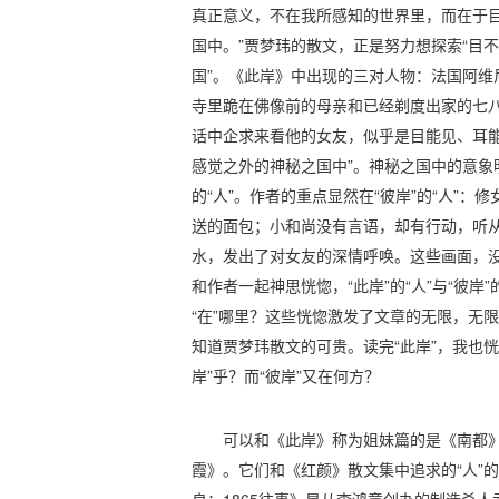
真正意义，不在我所感知的世界里，而在于
国中。”贾梦玮的散文，正是努力想探索“目
国”。《此岸》中出现的三对人物：法国阿维
寺里跪在佛像前的母亲和已经剃度出家的七
话中企求来看他的女友，似乎是目能见、耳能
感觉之外的神秘之国中”。神秘之国中的意象明亮
的“人”。作者的重点显然在“彼岸”的“人”
送的面包；小和尚没有言语，却有行动，听
水，发出了对女友的深情呼唤。这些画面，
和作者一起神思恍惚，“此岸”的“人”与“彼岸”
“在”哪里？这些恍惚激发了文章的无限，无限
知道贾梦玮散文的可贵。读完“此岸”，我也恍惚
岸”乎？而“彼岸”又在何方？
可以和《此岸》称为姐妹篇的是《南都》
霞》。它们和《红颜》散文集中追求的“人”