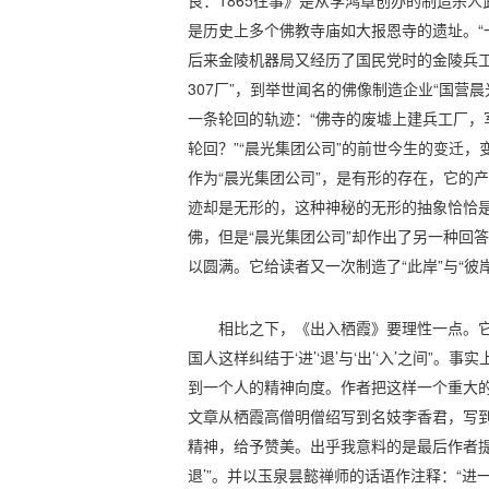
良：1865往事》是从李鸿章创办的制造杀
是历史上多个佛教寺庙如大报恩寺的遗址。“
后来金陵机器局又经历了国民党时的金陵兵工
307厂”，到举世闻名的佛像制造企业“国营晨
一条轮回的轨迹：“佛寺的废墟上建兵工厂，
轮回？”“晨光集团公司”的前世今生的变迁，变
作为“晨光集团公司”，是有形的存在，它的
迹却是无形的，这种神秘的无形的抽象恰恰
佛，但是“晨光集团公司”却作出了另一种回
以圆满。它给读者又一次制造了“此岸”与“彼
相比之下，《出入栖霞》要理性一点。它
国人这样纠结于‘进’‘退’与‘出’‘入’之间”。
到一个人的精神向度。作者把这样一个重大
文章从栖霞高僧明僧绍写到名妓李香君，写
精神，给予赞美。出乎我意料的是最后作者提
退’”。并以玉泉昙懿禅师的话语作注释：“