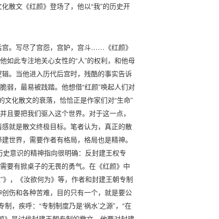
化散文《红颜》登场了，他以“我”的历史开
后宫。写尽了宫怨，宫妒，宫斗……《红颜》
他如此专注地关心女性的“人”的权利，和他母
逻辑。当他进入历代后宫时，残酷的事实告诉
脆弱，最易被践踏。他想借“红颜”唤起人们对
代的文化散文的衰落，恰恰正是作家们对“生命”
，并且要把我们驱入这个世界。对于这一点，
情感就是散文终极目标。笔者认为，真正的散
缔建世界，需要作者有格局，格局也是精神。
”的历史意识的精神指向很明确：反封建王权专
是需要有掀桌子的无畏的勇气。在《红颜》中
水”》，《汝欲何为》等，作者和封建王朝专制
神创伤和各种苦难，目的只有一个，就是要公
专制，疾呼：“专制制度乃是‘祸水’之源”，“在
颜》是讨伐封建王朝专制的檄文，他要对封建