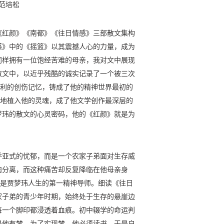
□范培松
《红颜》《南都》《往日情感》三部散文集构
感》中的《摇篮》以其震撼人心的力量，成为
同样拥有一位饱经苦难的母亲，我对文中展现
散文中，以近乎残酷的诚实记录了一个被三次
权利的创伤记忆，铸成了他的精神世界最初的
心地植入他的灵魂，成了他文学创作最深层的
梦玮的散文的心灵密码，他的《红颜》就是为
乔亚式的忧郁，而是一个农家子弟面对生存威
肉分离，而这种痛苦却反复降临在他母亲身
，是贾梦玮人生的第一精神导师。细读《往日
家子弟的青少年时期，始终处于生存的悬崖边
每一个脚印都浸透着血痕。初中辍学的命运判
是他有梦，为了实现梦，他必须读书，于是自