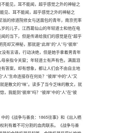
目不能见，耳不能闻，超乎感觉之外的神秘之
不能见、耳不能闻，超乎感觉之外的神秘之
尼翁的修道院修女与送面包的青年，南京兜率
八岁的儿子，江西葛仙山的年轻道士和他在电
闻的当下，但是传递给我们的感觉是在“超乎
却又神秘，那就是“此岸”的“人”与“彼岸”
：修女没有言语，行动决绝，但是她手拿着男青年
从母亲指令关窗；年轻道士有声有色，满面泪
没有答案，却有想象，都让人们会不由自主地
的“人”生命连接存在何处？“彼岸”中的“人”又
就是散文的“味”。读多了当今乏味的散文，就
，我能到“彼岸”吗？“彼岸”中的“人”在“彼
中的《战争与善良：1865往事》和《出入栖
的权利有着不可分割的血肉联系。《战争与善