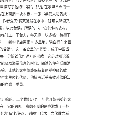
里描写了他的“书斋”，那是“在家里谷仓的一
在上面搁一块木板，一张书桌便大功告成”，
中，作者夏天“将双腿浸在水中，既可以降温又
暖，以此苦读。所读的书，“在偏僻的农村，
做临时工，干苦力，每天挣一块多钱；待攒下
……新华书店离家70多里地，骑自行车来回
的苦读”。这一谷仓里的“书斋”，成了中国当
的每一分饭钱化作远方的书籍，这是对知识近
就能获取海量信息的时代，阅读的便利反而消
经验，让他的文字始终保持着痛觉神经的敏
要付出生命的代价，他描写近乎宗教苦修的知
命的痛感与重量。
末开始的。上个世纪八九十年代开始兴盛的文
存在。它的兴旺，意想不到的是竟激发了一场
变为“私”的狂欢，到90年代末，文化散文渐