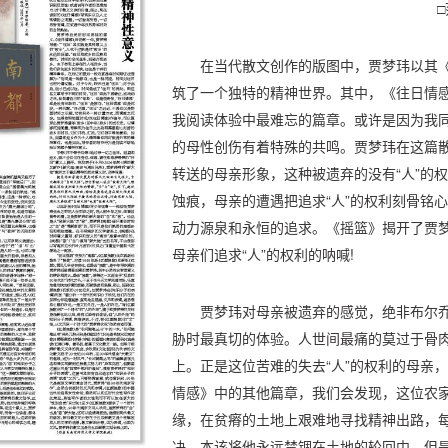
在当代散文创作的版图中，贾梦玮以其
筑了一个独特的精神世界。其中，《往日情
我阅读体验中最难忘的篇章。或许是因为我
的母性创伤有着特殊的共鸣。贾梦玮在这篇
转送的母亲形象，这种被遗弃的没有“人”的
蚀痕，母亲的遭遇把追求“人”的权利刻骨铭
动力源泉和永恒的追求。《摇篮》揭开了贾
母亲们追求“人”的权利的呐喊!
贾梦玮对母亲被遗弃的感觉，绝非布尔
胁时最真切的体验。人世间最痛的莫过于骨
上。正是这位苦难的失去“人”的权利的母亲
情感》中的其他篇章，我们会发现，这位农
缘，在贫瘠的土地上艰难地寻找精神出路，
决，本该将他永远禁锢在土地的轮回中，但