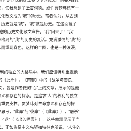
伐，使我想到了堂吉诃德。或许贾梦玮还有一
化散文成为“我”的历史。笔者认为，从古到
史就是“我”，“我”就是历史。在这面镜子
他的历史文化散文宣告，“我”回来了！“我”
局的“我”的历史的复活。充满激情的“我”的
从而重现春色，这样的企图，也是一种浪漫。
权利的独立的大格局中，我们应该特别重视他
的《此岸》，《南都》中的《战争与善良：
文，皆是作者做的“心”上的文章，展示的是他
义和存在的探索，是追求“人”的权利的独立
的重要支柱。贾梦玮对生命意义和存在的探
考，“此岸”与“彼岸”（《此岸》），“屠杀”
进”与“退”（《出入栖霞》）。这些命题显示了当
。正如象征主义先驱梅特林克所说，“人生的