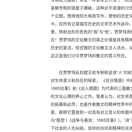
皇朝专制的铁屋子爆破，这种近乎浪漫的讨
个企图，想用他的大格局写作，使他的历史文
今，在所有记录描写历史的文学艺术作品中，历
里，照射出形形色色的“我”与“他”。贾梦玮用
在！贾梦玮的文化散文的真正价值是具有精神格
历史的复活，给式微的文化散文注入活水，
这正是我们讨论贾梦玮的散文的意义所在。
在贾梦玮反封建王权专制和追求“人”的
对生命意义和存在的探索， 《往日情感》中
1865往事》和《出入栖霞》为代表的三篇散
的文化心理的养心之作。笔者认为，对生命意
的拓展和必然，也是作者散文的精神世界中
索，都把它置放到一对具有对立意义的命题中思
与“慈悲”(《战争与善良：1865往事》)，“
下社会的人生纠结，信仰的向往和精神的诉求