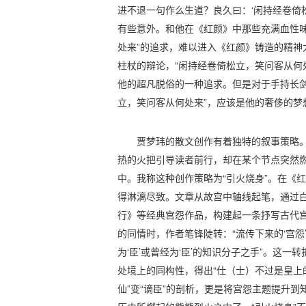
进不退一句作么生道？良久曰：‘闲持经卷倚
有些意外。和他在《红颜》中那些充满血性味
处来”的追求，难以进入《红颜》铸造的精神
柱杖的辩论，“闲持经卷倚松立，笑问客从何
他的超凡脱俗的一种追求。但是对于手持长剑
立，笑问客从何处来”，应该是他的奢侈的梦
贾梦玮的散文创作有着独特的叙事策略
热的火把引导读者前行，却在某个节点突然
中。我称这种创作策略为“引火烧身”。在《
得淋漓尽致。文章从故宫中轴线起笔，通过
行》等经典宫怨作品，构建起一条抒写古代
的同情时，作者笔锋陡转：“流传下来的‘宫怨’
为‘臣’或曾经为‘臣’的知识分子之手”。这
处境上的同构性，得出“仕（士）不过是皇上的
仙”变“谪臣”的剖析，更是将宫怨主题提升到知