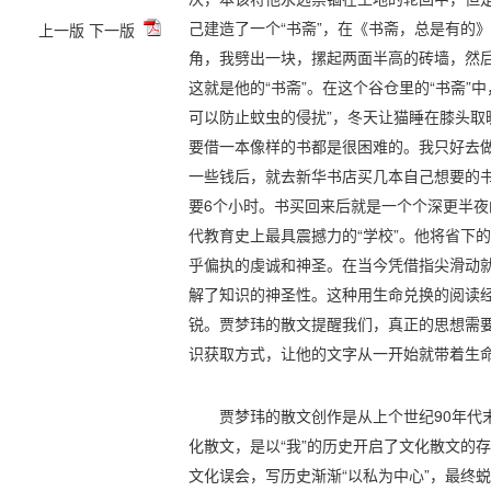
己建造了一个“书斋”，在《书斋，总是有的》
上一版
下一版
角，我劈出一块，摞起两面半高的砖墙，然后
这就是他的“书斋”。在这个谷仓里的“书斋”
可以防止蚊虫的侵扰”，冬天让猫睡在膝头取
要借一本像样的书都是很困难的。我只好去
一些钱后，就去新华书店买几本自己想要的书
要6个小时。书买回来后就是一个个深更半夜
代教育史上最具震撼力的“学校”。他将省下
乎偏执的虔诚和神圣。在当今凭借指尖滑动
解了知识的神圣性。这种用生命兑换的阅读
锐。贾梦玮的散文提醒我们，真正的思想需
识获取方式，让他的文字从一开始就带着生
贾梦玮的散文创作是从上个世纪90年代
化散文，是以“我”的历史开启了文化散文的
文化误会，写历史渐渐“以私为中心”，最终蜕