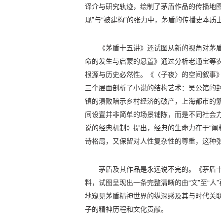
译介与研究轨迹，绘制了茅盾作品的传播地图
现”与“被建构”的张力中，茅盾的传播史本
《茅盾十五讲》还试图从新的视角对茅盾
命的发生与启蒙的悬置》通过分析老通宝等
根源与历史必然性。《〈子夜〉的空间叙事
三个层面剖析了小说的结构艺术：吴公馆的
镇的溃败暗示乡村经济的破产，上海都市的
间设置并非简单的场景铺陈，而是不同社会
说的经典机制》提出，经典的生命力在于“阐
诗格局，又保留对人性复杂性的尊重，这种
茅盾及其作品是永远说不完的。《茅盾
料，试图呈现出一条完整清晰的由“文”至“人
地窥见茅盾精神世界的纵深感及其与时代关联
子的精神历程和文化贡献。