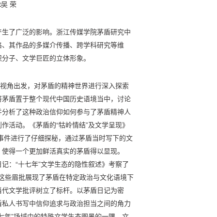
□吴 荣
产生了广泛的影响。浙江传媒学院茅盾研究中
格、其作品的多媒介传播、跨学科研究等维
识分子、文学巨匠的立体形象。
”视角出发，对茅盾的精神世界进行深入探索
将茅盾置于整个现代中国历史语境当中，讨论
并分析了这种政治信仰如何参与了茅盾精神人
作活动。《茅盾的“牯岭情结”及文学呈现》
岭事件进行了仔细探秘，通过茅盾当时写下的文
，使得一个更加鲜活真实的茅盾得以显现。
记：“十七年”文学生态的隐性叙述》考察了
。这些眉批展现了茅盾在特定政治与文化语境下
当代文学批评树立了标杆。以茅盾日记为密
盾私人书写中信仰追求与政治担当之间的角力
七年”场域中的特殊文学生态图景的一隅。文