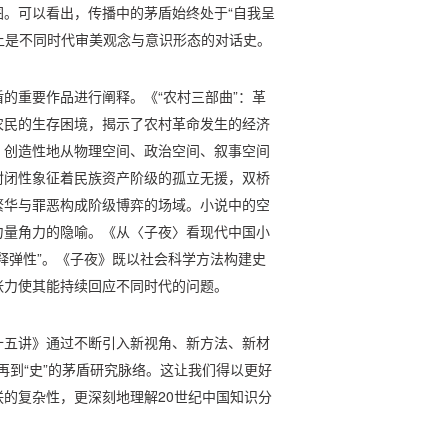
。可以看出，传播中的茅盾始终处于“自我呈
质上是不同时代审美观念与意识形态的对话史。
的重要作品进行阐释。《“农村三部曲”：革
农民的生存困境，揭示了农村革命发生的经济
》创造性地从物理空间、政治空间、叙事空间
封闭性象征着民族资产阶级的孤立无援，双桥
繁华与罪恶构成阶级博弈的场域。小说中的空
力量角力的隐喻。《从〈子夜〉看现代中国小
释弹性”。《子夜》既以社会科学方法构建史
张力使其能持续回应不同时代的问题。
十五讲》通过不断引入新视角、新方法、新材
”再到“史”的茅盾研究脉络。这让我们得以更好
的复杂性，更深刻地理解20世纪中国知识分