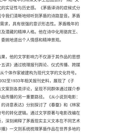
究的实证性与历史感。《茅盾译诗的症候式分
则令我们清晰地倾听到茅盾的诗路跫音。茅盾
代需求，具有很强的意识形态性。茅盾晚年的
以及潜藏的精神人格。他在诗中化用骆宾王、
，委婉地道出个人情感和精神景观。
结果，他的文学影响力不仅源于其作品的思想
十五讲》通过梳理报刊舆论、仪式传播、跨媒
何从个体作家被建构为现代文学的文化符号。
32至1933年相关报刊史料，展现了《子
告文案到各类评论，呈现不同群体通过媒介参
作品传播的另一重要路径。《从小说到电影：
〉的诗意表达》分别探讨了《春蚕》和《林家
符号的转化逻辑。通过文学原著与电影改编在
析，深刻阐释了茅盾现实主义文本在不同艺术
传播》一文则系统梳理茅盾作品在世界多地的