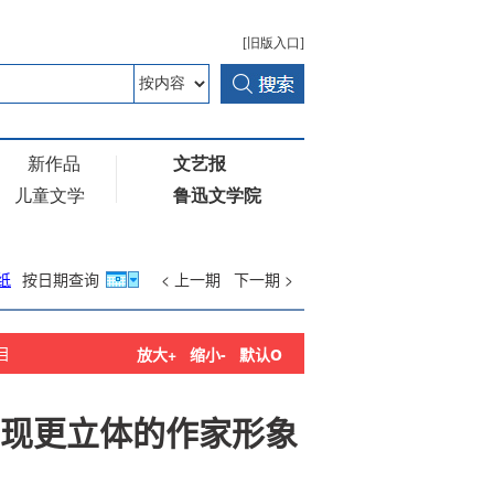
纸
按日期查询
< 上一期
下一期 >
o
目
放大+
缩小-
默认
现更立体的作家形象