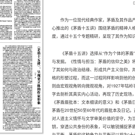
作为一位现代经典作家，茅盾及其作品
心推出的《茅盾十五讲》围绕茅盾的精神人
度，通过十五个专题精研，呈现了其作为知
《茅盾十五讲》选择从“作为个体的茅盾
与发掘。《性情与担当：茅盾的信仰之美》
了其如何与政治结缘、形成共产主义信仰，
格的形塑过程，而这一过程同样影响到他的创
则由宏观视角转向微观视角，对1927年牯
字去剖析其真实内心活动，再现了历史现场
《茅盾眉批本：文本细读的意义》和《茅盾日
茅盾在20世纪50至60年代的眉批本及日记
对人道主义情怀与文学审美价值的坚守，为
钥，穿透公共身份的表象，可以敏锐捕捉茅
与平衡。茅盾的这种角力与平衡可以视为“十