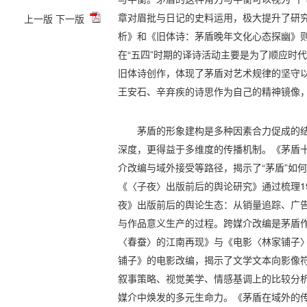
章对眉批与日记的史料运用，极大提升了研
上一版
下一版
析》和《旧体诗：茅盾晚年文化心态探幽》
在“五四”时期的译诗活动主要是为了顺应时
旧体诗创作，体现了茅盾对艺术规律的坚守
王安石、辛弃疾的诗思作为自己的精神镜像
茅盾的形象建构是多种因素合力促成的
深度，更得益于多维度的传播机制。《茅盾
介改编与域外接受等路径，揭示了“茅盾”如
《〈子夜〉出版前后的舆论研究》通过梳理19
夜》出版前后的舆论生态：从销量追踪、广
与作品意义生产的过程。跨媒介改编是茅盾
〈春蚕〉的江南再现》与《电影〈林家铺子
铺子》的电影改编，揭示了文学文本向影像
叙事策略、视觉美学、情感基调上的比较分
媒介中焕发的多元生命力。《茅盾在域外的