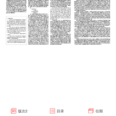
版次
2
目录
往期