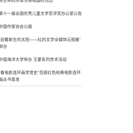
把生命的乐章写进祖国的河山
第十一届全国优秀儿童文学奖评奖办公室公告
中国作家协会公报
“迎着新生的太阳——红的文学全媒体云观展”
举办
中国海洋大学举办 王蒙系列学术活动
“看电影连环画学党史”百部红色经典电影连环
画丛书首发