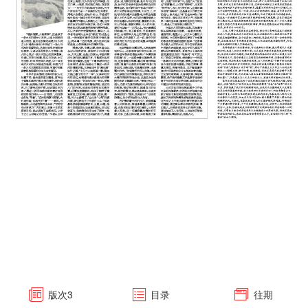
版次
3
目录
往期