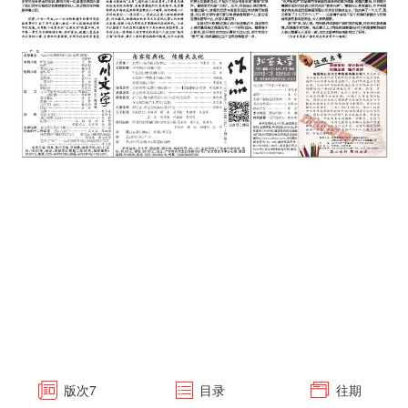
版次
7
目录
往期