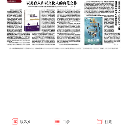
版次
4
目录
往期