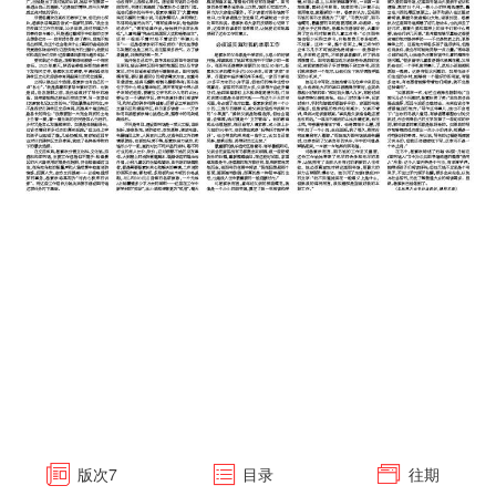
版次
7
目录
往期