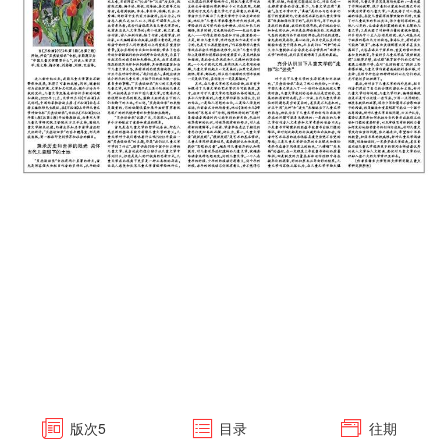
版次
5
目录
往期