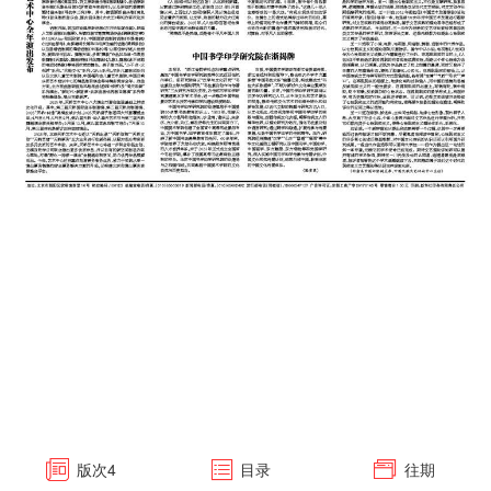
版次
4
目录
往期