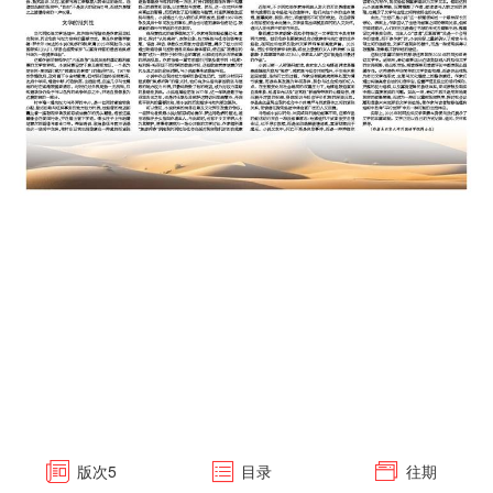
版次
5
目录
往期