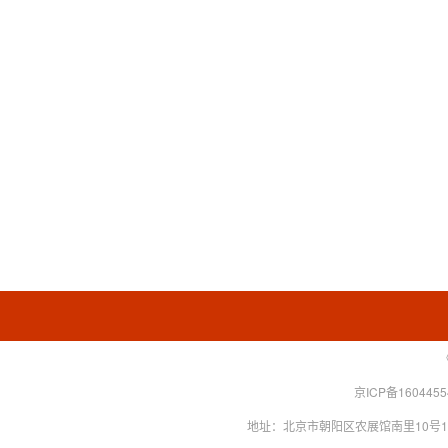
京ICP备160445
地址：北京市朝阳区农展馆南里10号15层 联系