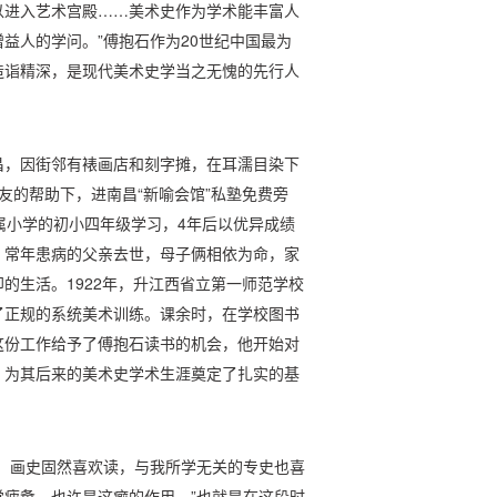
以进入艺术宫殿……美术史作为学术能丰富人
益人的学问。”傅抱石作为20世纪中国最为
造诣精深，是现代美术史学当之无愧的先行人
南昌，因街邻有裱画店和刻字摊，在耳濡目染下
友的帮助下，进南昌“新喻会馆”私塾免费旁
属小学的初小四年级学习，4年后以优异成绩
，常年患病的父亲去世，母子俩相依为命，家
的生活。1922年，升江西省立第一师范学校
了正规的系统美术训练。课余时，在学校图书
这份工作给予了傅抱石读书的机会，他开始对
，为其后来的美术史学术生涯奠定了扎实的基
，画史固然喜欢读，与我所学无关的专史也喜
疲惫，也许是这癖的作用。”也就是在这段时