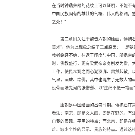
在当时钟鼎彝器的花纹上可以证明，不能不
中国民族固有的雄壮的气概、伟大的格调，
之处！”
第二章则关注于魏晋六朝的绘画，傅抱石
美术”。他为此现象总结了三点原因：一是朝
教者络绎不绝，往返于印度与中国，所携带
时，佛教盛行，更有梁武帝亲身削发为僧，
工作，使民众观之而心潮澎湃、肃然起敬。
气里，画壁、绘佛，其中也诞生了无数人物画
没骨画法先河的张僧繇、以“连绵不绝一笔画
唐朝是中国绘画的昌盛时期。傅抱石在
看法：南宗，即是文人画，即是在野的。有
自我的表现、平民的特点；而北宗，即是在
难、缺少个性的显示、贵族的特点。通过这样