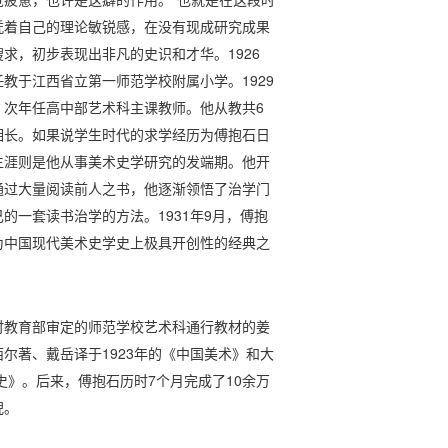
凭着自己的理论敏锐感，在没有现成研究成果
求，初步表现出非凡的史识和才华。1926
教于江西省立第一师范学校附属小学。1929
，次年任高中部艺术科主课教师。他从教共6
相长。如果说学生时代的求学经历为傅抱石日
生涯则是他从事美术史学研究的发端期。他开
通过大量阅读前人之书，他逐渐领悟了治学门
的一套读书治学的方法。1931年9月，傅抱
为中国现代美术史学史上极具开创性的经典之
时教育部审定的师范学校艺术科通行教材的姜
尔著、戴岳译于1923年的《中国美术》和大
史》。后来，傅抱石历时7个月完成了10余万
倪。