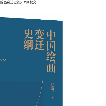
绘画变迁史纲》 □刘秋文