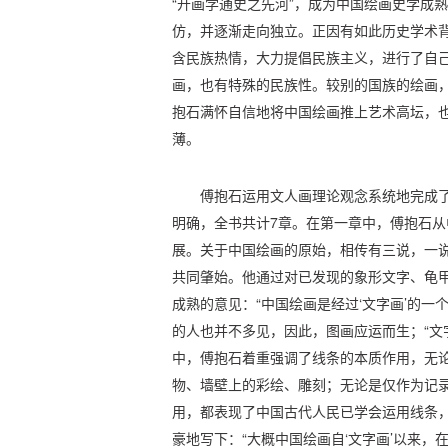
“开画学通史之先河”，成为中国绘画史学成
仿，并逐渐走向独立。正因有如此历史学术
含民族热情，大力提倡民族主义，进行了自己
画，也有特殊的民族性。较别的国族的绘画，
抱石满怀自信地将中国绘画推上艺术高坛，
薄。
傅抱石运用文人画理论观念系统地完成了
明确，全书共计7章。在第一章中，傅抱石
展。关于中国绘画的原始，相传有三说，一
共同肇始。他通过对已发现的象形文字、龟
成熟的意见：“中国绘画是经过‘文字画’的一
的人也并不多见，因此，图画应运而生；“文
中，傅抱石着重强调了线条的本质作用，无
物、墙壁上的彩绘、雕刻；无论是仅作为记
用，都表现了中国古代人民已学会运用线条
豪地写下：“大概中国绘画自‘文字画’以来