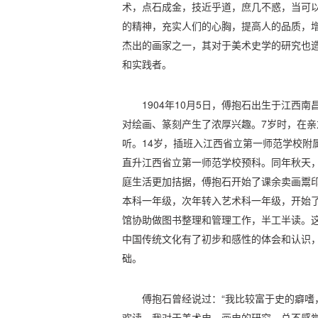
术，点石成金，技近乎道，庶几不惑，当可
的精神，充实人们的心胸，提高人的品质，增
杰出的画家之一，其对于美术史学的研究也
和实践者。
1904年10月5日，傅抱石出生于江西
对绘画、篆刻产生了浓厚兴趣。7岁时，在亲
听。14岁，插班入江西省立第一师范学校附
直升江西省立第一师范学校预科。同年秋天
庭生活更加拮据，傅抱石开始了课余卖画鬻印
本科一年级，次年转入艺术科一年级，开始
馆协助做图书整理和管理工作，半工半读。
中国传统文化有了初步和感性的体会和认识
础。
傅抱石曾经说过：“我比较富于史的癖嗜
欢读。我对于美术史、画史的研究，总不感觉