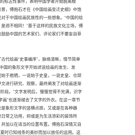
熟的标志性事件，表明中国学者开始脱离模
背景，傅抱石才在《中国绘画变迁史纲》中饱
对于中国绘画民族性的一些想象。“中国的绘
是迥不相同！”基于这样的民族文化立场，傅
也鼓励中国的艺术家们、评论家们不要妄自菲
古代绘画“史事编序”，脉络清晰，情节简单
从中国的象形文字开始述说绘画的发生、发
说始于庖牺，一说始于史皇，一说史皇、仓颉
甲文进行研究、观察，最终阐发了对绘画逐渐
个阶段。”文字发明后，慢慢觉得不完满，识字
字画”也逐渐褪去了文字的外衣。在这一章节
论是象形文字的竖横点捺，又或是在各种器
录日常之功用，抑或是为生活添彩的装饰所
，并加以在适当的位置布置。傅抱石深情又自
，在夏时已知线条的美妙而加以放任的运用。这