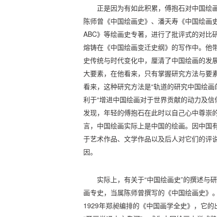
正是因为有如此积累，傅抱石对中国绘
陈师曾《中国绘画史》、潘天寿《中国绘画
ABC》等绘画史专著，进行了批评式的对比
熔铸在《中国绘画变迁史纲》的写作中。他
史传统与时代变化中，厘清了中国绘画的发
大要素，在他看来，只有掌握研究方法与要
看来，这种研究方法是“轨道的研究中国绘画的
利于“增进中国绘画对于世界贡献的动力及信仰
发现，年轻的傅抱石在此时以自己心中尊崇
言，中国绘画实际上是中国的绘画。因中国
于艺术作品、文学作品以及后人对它们的评
因。
实际上，有关于“中国绘画史”的撰述与
画专史，当属陈师曾撰写的《中国绘画史》。
1929年郑昶编排的《中国画学全史》，它