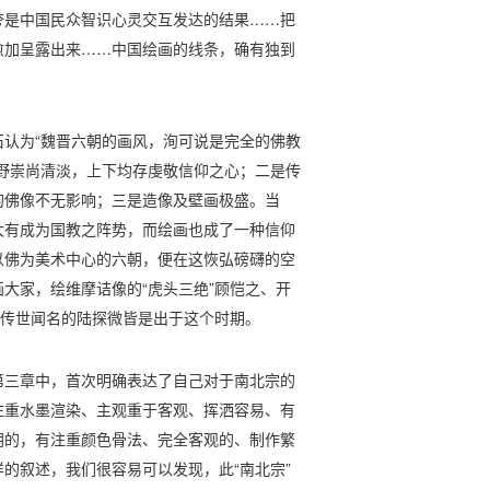
夸是中国民众智识心灵交互发达的结果……把
愈加呈露出来……中国绘画的线条，确有独到
认为“魏晋六朝的画风，洵可说是完全的佛教
野崇尚清淡，上下均存虔敬信仰之心；二是传
的佛像不无影响；三是造像及壁画极盛。当
大有成为国教之阵势，而绘画也成了一种信仰
以佛为美术中心的六朝，便在这恢弘磅礴的空
大家，绘维摩诘像的“虎头三绝”顾恺之、开
”传世闻名的陆探微皆是出于这个时期。
第三章中，首次明确表达了自己对于南北宗的
注重水墨渲染、主观重于客观、挥洒容易、有
朝的，有注重颜色骨法、完全客观的、制作繁
的叙述，我们很容易可以发现，此“南北宗”