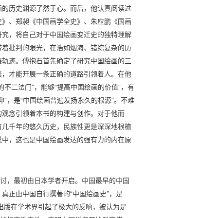
画的历史渊源了然于心。而后，他认真阅读过
史》、郑昶《中国画学全史》、朱应鹏《国画
研究，将自己对于中国绘画变迁史的独特理解
带着批判的眼光，在浩如烟海、错综复杂的历
展轨迹。傅抱石首先确定了研究中国绘画的三
素，才能开展一条正确的道路引领着人。在他
不二法门”，能够“提高中国绘画的价值”，有
”，是“中国绘画普遍发扬永久的根源”。不难
的观念引领着本书的构建与创作。对于他而
有几千年的悠久历史，民族性更是深深地根植
说中，这也是中国绘画发达的强有力的内在原
研讨，最初由日本学者开启。中国最早的中国
真正由中国自行撰著的“中国绘画史”，是
的出版在学术界引起了极大的反响，被认为是