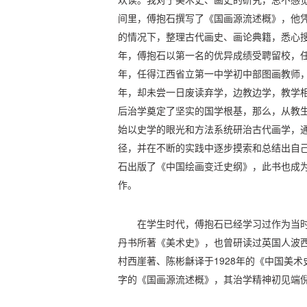
间里，傅抱石撰写了《国画源流述概》，他
的情况下，整理古代画史、画论典籍，悉心搜
年，傅抱石以第一名的优异成绩受聘留校，任
年，任得江西省立第一中学初中部图画教师
年，却未尝一日废读弃学，边教边学，教学
后治学奠定了坚实的国学根基，那么，从教
始以史学的眼光和方法系统研治古代画学，
径，并在不断的实践中逐步摸索和总结出自己
石出版了《中国绘画变迁史纲》，此书也成
作。
在学生时代，傅抱石已经学习过作为当
丹书所著《美术史》，也曾研读过英国人波西
村西崖著、陈彬龢译于1928年的《中国美术
字的《国画源流述概》，其治学精神初见端