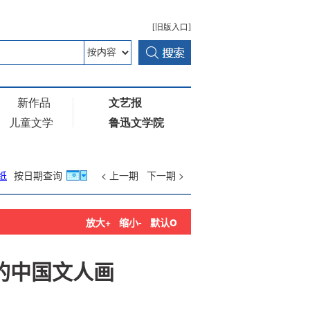
纸
按日期查询
< 上一期
下一期 >
o
放大+
缩小-
默认
的中国文人画