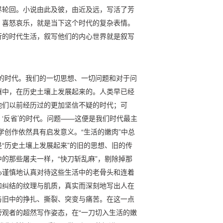
尽轮回。小说由此及彼，由近及远，写活了芳
、喜怒哀乐，就是当下这个时代的复杂表情。
行的时代生活，叙写他们的内心世界就是叙写
的时代。我们的一切思想、一切问题和对于问
壤中，在历史土壤上发展起来的。人类早已经
他们以前经历过的更加坚信不疑的时代；可
‘反省’的时代。问题——这便是我们时代最主
学创作依然具有启发意义。“生活的嫩肉”中总
“历史土壤上发展起来”的旧的思想、旧的传
的那些屠夫一样，“快刀斩乱麻”，剔除掉那
心谨慎地认真对待这些生活中的老骨头和连着
和纠结的纹理与肌质，真实而深刻地写出人在
与旧中的挣扎、撕裂、突变与痛苦。在这一点
观者的超然写作姿态，在“一刀切入生活的嫩