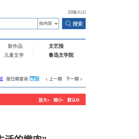
纸
按日期查询
< 上一期
下一期 >
o
放大+
缩小-
默认