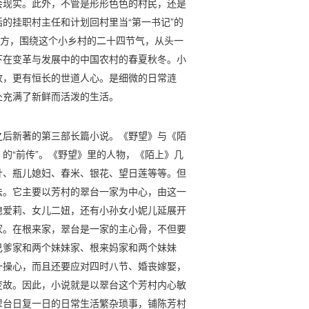
会现实。此外，不管是形形色色的村民，还是
的挂职村主任和计划回村里当“第一书记”的
地方，围绕这个小乡村的二十四节气，从头一
下在变革与发展中的中国农村的春夏秋冬。小
故，更有恒长的世道人心。是细微的日常涟
处充满了新鲜而活泼的生活。
之后新著的第三部长篇小说。《野望》与《陌
的“前传”。《野望》里的人物，《陌上》几
针、瓶儿媳妇、春米、银花、望日莲等等。但
法。它主要以芳村的翠台一家为中心，由这一
媳爱莉、女儿二妞，还有小孙女小妮儿延展开
家。在根来家，翠台是一家的主心骨，不但要
己爹家和两个妹妹家、根来妈家和两个妹妹
一操心，而且还要应对四时八节、婚丧嫁娶，
变故。因此，小说就是以翠台这个芳村内心敏
翠台日复一日的日常生活繁杂琐事，铺陈芳村