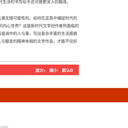
代生活的书写似乎还可做更深入的掘进。
充满无限可能性的。如何在这其中捕捉时代的
”的内心世界？这是新时代文学创作者所面临的
盾漩涡中的人与事，写出复杂丰富的生活面貌
扎与嬗变的精神本相的文学作品，才能不仅好
o
放大+
缩小-
默认
.com