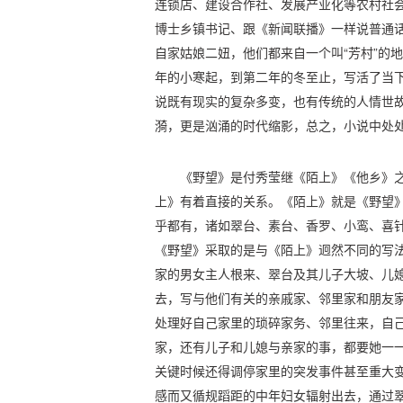
连锁店、建设合作社、发展产业化等农村社
博士乡镇书记、跟《新闻联播》一样说普通话
自家姑娘二妞，他们都来自一个叫“芳村”的
年的小寒起，到第二年的冬至止，写活了当
说既有现实的复杂多变，也有传统的人情世
漪，更是汹涌的时代缩影，总之，小说中处
《野望》是付秀莹继《陌上》《他乡》
上》有着直接的关系。《陌上》就是《野望》
乎都有，诸如翠台、素台、香罗、小鸾、喜
《野望》采取的是与《陌上》迥然不同的写
家的男女主人根来、翠台及其儿子大坡、儿
去，写与他们有关的亲戚家、邻里家和朋友
处理好自己家里的琐碎家务、邻里往来，自
家，还有儿子和儿媳与亲家的事，都要她一
关键时候还得调停家里的突发事件甚至重大
感而又循规蹈距的中年妇女辐射出去，通过