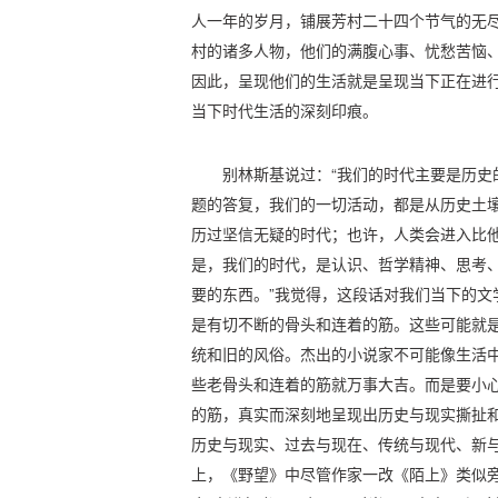
人一年的岁月，铺展芳村二十四个节气的无
村的诸多人物，他们的满腹心事、忧愁苦恼
因此，呈现他们的生活就是呈现当下正在进
当下时代生活的深刻印痕。
别林斯基说过：“我们的时代主要是历史
题的答复，我们的一切活动，都是从历史土
历过坚信无疑的时代；也许，人类会进入比
是，我们的时代，是认识、哲学精神、思考、
要的东西。”我觉得，这段话对我们当下的文
是有切不断的骨头和连着的筋。这些可能就是
统和旧的风俗。杰出的小说家不可能像生活中
些老骨头和连着的筋就万事大吉。而是要小
的筋，真实而深刻地呈现出历史与现实撕扯
历史与现实、过去与现在、传统与现代、新
上，《野望》中尽管作家一改《陌上》类似旁