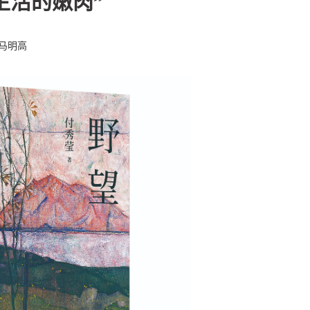
生活的嫩肉”
□马明高