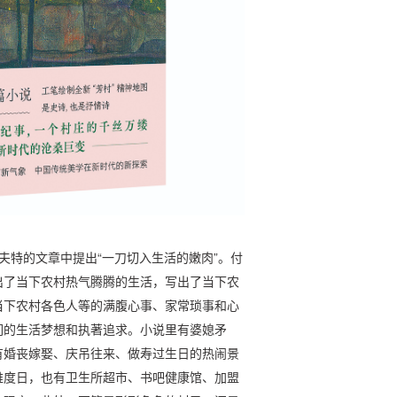
拉夫特的文章中提出“一刀切入生活的嫩肉”。付
出了当下农村热气腾腾的生活，写出了当下农
当下农村各色人等的满腹心事、家常琐事和心
们的生活梦想和执著追求。小说里有婆媳矛
有婚丧嫁娶、庆吊往来、做寿过生日的热闹景
难度日，也有卫生所超市、书吧健康馆、加盟