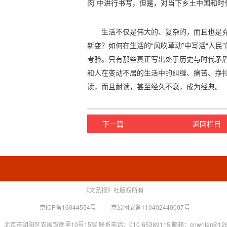
肉”中进行书写，但是，对当下乡土中国和时
生活不仅是伟大的、复杂的，而且也是
新变？如何在生活的“风吹草动”中写活“人民
考验。只有那些真正写出处于历史与时代矛
和人在变动不居的生活中的纠缠、痛苦、挣
读，而且耐读，甚至经久不衰，成为经典。
下一篇
返回栏目
《文艺报》社版权所有
京ICP备16044554号
京公网安备110402440007号
北京市朝阳区农展馆南里10号15层 联系电话：010-65389115 邮箱：cnwriter@126