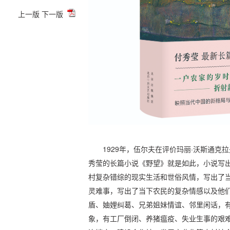
上一版
下一版
1929年，伍尔夫在评价玛丽·沃斯通克
秀莹的长篇小说《野望》就是如此，小说写
村复杂错综的现实生活和世俗风情，写出了
灵难事，写出了当下农民的复杂情感以及他
盾、妯娌纠葛、兄弟姐妹情谊、邻里闲话，
象，有工厂倒闭、养猪瘟疫、失业生事的艰