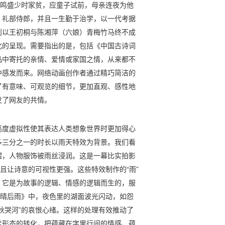
王鸣盛少时家贫，应童子试前，母亲连夜为他
、礼部侍郎，并且一生勤于治学，以一代考据
则以王初桐与陈湘萍（六娘）青梅竹马终不成
化的呈现。需要指出的是，包括《中国古诗词
品中寄托的亲情、爱情或家国之情，从来都不
中感发而来。网络动画创作者通过精巧简洁的
了有意味、可观览的细节，更加直观、感性地
发了网友的共情。
高度虚拟性使其表达人类想象世界时更加得心
多三分之一的时长以雨天特效为背景。我们看
摆，人物服饰被雨丝浸润。这是一幕比实拍影
且让诗意的可视性更强。这些特效制作的“雨”
，它是为故事的逻辑、情感的逻辑而生的，服
初晴后雨》中，夜色里的湖面波光闪动，如怨
秋哭河”的哀恨心绪。这样的处理有效推动了
术形态的转化，把蕴藏在字里行间的情感、蕴