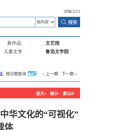
纸
按日期查询
< 上一期
下一期 >
o
放大+
缩小-
默认
中华文化的“可视化”
载体