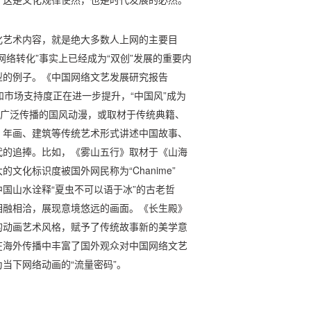
化艺术内容，就是绝大多数人上网的主要目
络转化”事实上已经成为“双创”发展的重要内
型的例子。《中国网络文艺发展研究报告
平和市场支持度正在进一步提升，“中国风”成为
台广泛传播的国风动漫，或取材于传统典籍、
、年画、建筑等传统艺术形式讲述中国故事、
代的追捧。比如，《雾山五行》取材于《山海
文化标识度被国外网民称为“Chanime”
国山水诠释“夏虫不可以语于冰”的古老哲
相融相洽，展现意境悠远的画面。《长生殿》
的动画艺术风格，赋予了传统故事新的美学意
在海外传播中丰富了国外观众对中国网络文艺
当下网络动画的“流量密码”。