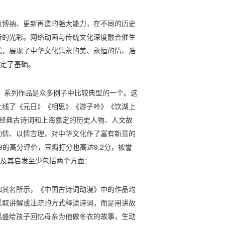
收博纳、更新再造的强大能力，在不同的历史
新的光彩。网络动画与传统文化深度融合催生
式，展现了中华文化隽永的美、永恒的情、浩
奠定了基础。
漫》系列作品是众多例子中比较典型的一个。这
上线了《元日》《相思》《游子吟》《饮湖上
把经典古诗词和上海嘉定的历史人物、人文故
动情、以情言理，对中华文化作了富有新意的
9的高分评价，豆瓣打分也高达9.2分，被誉
因及其启发至少包括两个方面：
如其名所示，《中国古诗词动漫》中的作品均
采取讲解或注疏的方式释读诗词，而是用讲故
鸣盛给孩子回忆母亲为他做冬衣的故事，生动