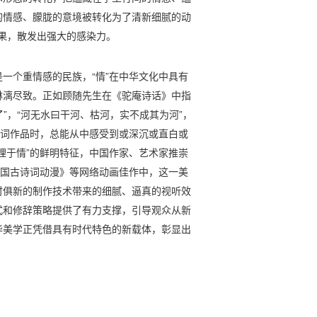
的情感、朦胧的意境被转化为了清新细腻的动
效果，散发出强大的感染力。
一个重情感的民族，“情”在中华文化中具有
淋漓尽致。正如顾随先生在《驼庵诗话》中指
了”，“河无水曰干河、枯河，实不成其为河”，
诗词作品时，总能从中感受到或深沉或直白或
理于情”的鲜明特征，中国作家、艺术家推崇
中国古诗词动漫》等网络动画佳作中，这一美
时俱新的制作技术带来的细腻、逼真的视听效
式和修辞策略提供了有力支撑，引导观众从新
华美学正凭借具有时代特色的新载体，彰显出