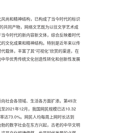
化风尚和精神结构，已构成了当今时代的标识
代”的共同产物，网络文艺既为以往文学艺术成
于当今时代的新内容新文体，综合反映着时代
代的文化成果和精神结构。特别是近年来以传
代载体，丰富了其“可视化”欣赏的渠道，在
动中华优秀传统文化创造性转化和创新性发展
向社会各领域、生活各方面扩渗。第49次
021年12月，我国网民规模已达10.32
及率达73.0%。网民人均每周上网时长达到
机勃勃的数字社会在东方兴起，古老的中华文明
。这是文化规律使然，也是时代发展的必然。