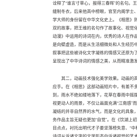
诠释了“谁言寸草心，报得三春晖”的名句。
缝制冬衣，后来他高中榜眼，官至内阁学士
学大师的身份留在中华文化史上。《相思》
双的故事，把王维的名句作了故事化、视觉
动漫》中运用的诗词在内，优秀的诗人在作
是向壁虚造，而是从生活细微处和人生经历
叙事把这些被诗化文字凝练的情感又还原为
呈现出了中华诗词的情感之美，从而精准激
其二，动画技术强化美学效果。动画的
应手。在《相思》这部动画短片中，有差不
到，雨水不绝如缕地落下，花草在春雨中摇
视更动人的雨景，不仅让画面充满“江南感”而
凝结的并非自然界的水气，而是文化的具象
务作品主旨无疑也更加“自觉”。在《饮湖上
目点点，衬托出明代才子娄坚落榜失意、“中
诗词从诉诸文字的文学形态向诉诸视觉的艺