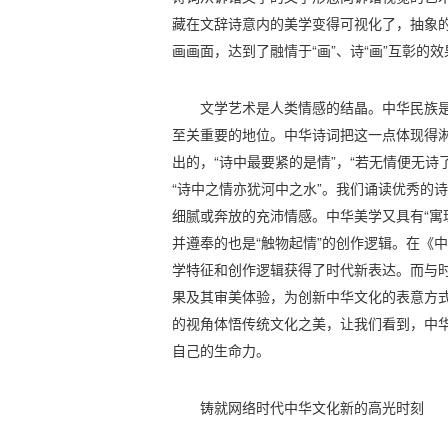
藏在文辞诗意内的美学变得可视化了，抽象
画画面，达到了融情于“画”、诗“画”互彰的
文学艺术是人类情感的结晶。中华民族是
至关重要的地位。中华诗词把这一点体现得
出的，“诗中最要紧的是情”，“若无情便无诗
“诗中之情亦犹河中之水”。我们诵读优秀的
细腻或奔放的充沛情感。中华美学又具有“寓
并遵奉的也是“触物起情”的创作逻辑。在《
学特征和创作逻辑获得了时代新表达。而与
果及其审美体验，为创新中华文化的表意方
的视角体悟传统文化之美，让我们看到，中
自己的生命力。
铸就网络时代中华文化新的高光时刻