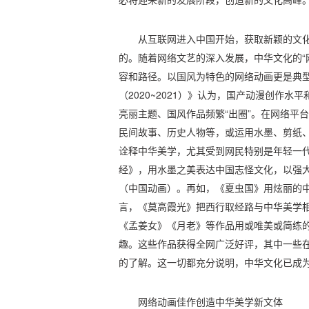
从互联网进入中国开始，获取新颖的文
的。随着网络文艺的深入发展，中华文化的“网
容和路径。以国风为特色的网络动画更是典
（2020~2021）》认为，国产动漫创作水
亮丽主题、国风作品频繁“出圈”。在网络平
民间故事、历史人物等，或运用水墨、剪纸
诠释中华美学，尤其受到网民特别是年轻一
经》，用水墨之美表达中国志怪文化，以强大的
（中国动画）。再如，《夏虫国》用炫丽的中
言，《莫高霞光》把西行取经路与中华美学
《孟姜女》《月老》等作品用或唯美或简练
趣。这些作品获得全网广泛好评，其中一些
的了解。这一切都充分说明，中华文化已成为
网络动画佳作创造中华美学新文体