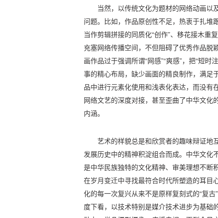
当然，以传统文化为题材的网络动画以
问题。比如，作品原创性不足，热衷于扎堆
当作剪辑拼接的同质化“创作”、移花接木重
充塞网络传播空间，不但阻碍了优秀作品脱
画作品过于强调所谓“网感”“爽感”，把“短时
事的精心布局，缺少画面的精良制作，满足
品中进行元素化使用和浅表化表达，而没有
网络文艺的深度对接，甚至歪曲了中华文化
内涵。
艺术的样貌总是和欣赏者的趣味辩证地
发展历史中的精神积淀组合而成。中华文化
是中华民族独特的文化精神、审美理想不断
在岁月变迁中寻找最符合时代所塑造的耳目
化的每一次复兴从来不是原样复刻式的“复古
度下看，以技术特别是媒介技术进步为基础