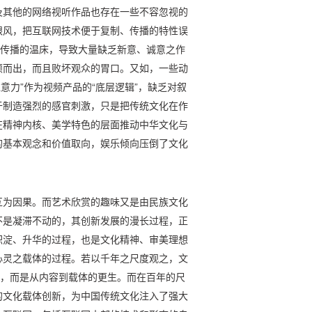
及其他的网络视听作品也存在一些不容忽视的
跟风，把互联网技术便于复制、传播的特性误
复传播的温床，导致大量缺乏新意、诚意之作
颖而出，而且败坏观众的胃口。又如，一些动
注意力”作为视频产品的“底层逻辑”，缺乏对叙
于制造强烈的感官刺激，只是把传统文化在作
在精神内核、美学特色的层面推动中华文化与
的基本观念和价值取向，娱乐倾向压倒了文化
互为因果。而艺术欣赏的趣味又是由民族文化
不是凝滞不动的，其创新发展的漫长过程，正
积淀、升华的过程，也是文化精神、审美理想
心灵之载体的过程。若以千年之尺度观之，文
”，而是从内容到载体的更生。而在百年的尺
的文化载体创新，为中国传统文化注入了强大