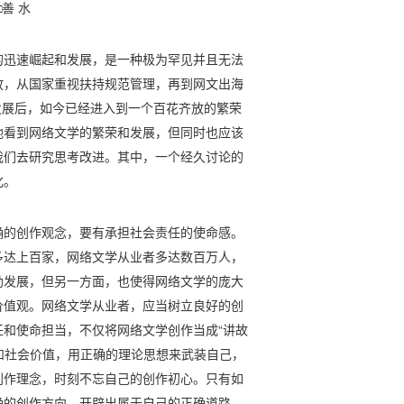
□善 水
的迅速崛起和发展，是一种极为罕见并且无法
放，从国家重视扶持规范管理，再到网文出海
速发展后，如今已经进入到一个百花齐放的繁荣
地看到网络文学的繁荣和发展，但同时也应该
我们去研究思考改进。其中，一个经久讨论的
化。
确的创作观念，要有承担社会责任的使命感。
多达上百家，网络文学从业者多达数百万人，
勃发展，但另一方面，也使得网络文学的庞大
价值观。网络文学从业者，应当树立良好的创
和使命担当，不仅将网络文学创作当成“讲故
质和社会价值，用正确的理论思想来武装自己，
创作理念，时刻不忘自己的创作初心。只有如
确的创作方向，开辟出属于自己的正确道路，