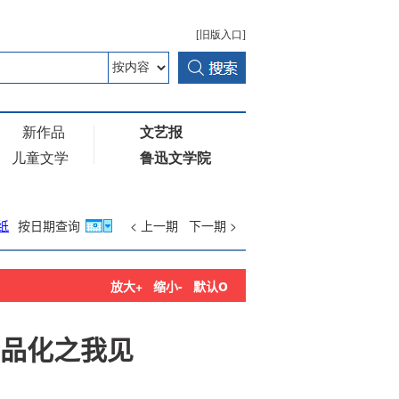
纸
按日期查询
< 上一期
下一期 >
o
放大+
缩小-
默认
品化之我见