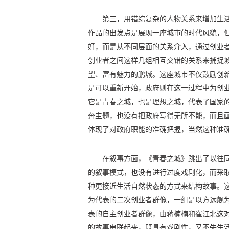
第三，用错综复杂的人物关系来增加生
作品的出发点是展现一座城市的时代风貌，
好，而是从不同层面的关系介入，通过创业
创业者之间这样几组相互交错的关系来捕捉
望、富有魅力的鹏城。这座城市不仅鼓励创
是可以重新开始，政府则在这一过程中为创
它是青春之城，也是理想之城，代表了国家
奔主题，也没有把政府写得无所不能，而且
体现了对政府职能的准确把握，当然这种准
在叙事方面，《青春之城》跳出了以往同
的叙事模式，也没有进行过度戏剧化，而采
种更接近生活自然状态的方式来结构故事。
为代表的二次创业者群像，一组是以方远舰
表的自主创业者群像，由蒋楠楠和崔江北这
的故事串联起来，既具有戏剧性，又不失生