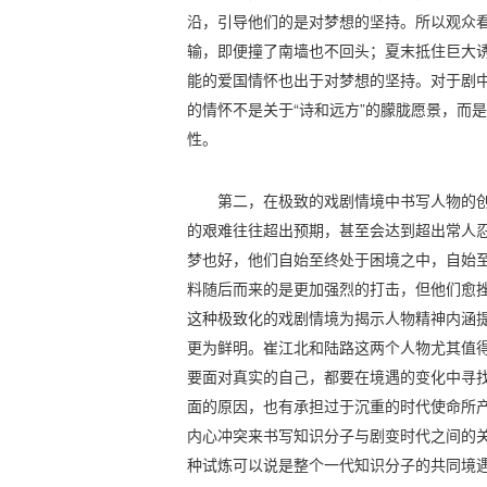
沿，引导他们的是对梦想的坚持。所以观众
输，即便撞了南墙也不回头；夏末抵住巨大
能的爱国情怀也出于对梦想的坚持。对于剧
的情怀不是关于“诗和远方”的朦胧愿景，而
性。
第二，在极致的戏剧情境中书写人物的创
的艰难往往超出预期，甚至会达到超出常人
梦也好，他们自始至终处于困境之中，自始
料随后而来的是更加强烈的打击，但他们愈
这种极致化的戏剧情境为揭示人物精神内涵
更为鲜明。崔江北和陆路这两个人物尤其值
要面对真实的自己，都要在境遇的变化中寻
面的原因，也有承担过于沉重的时代使命所
内心冲突来书写知识分子与剧变时代之间的
种试炼可以说是整个一代知识分子的共同境