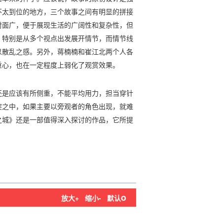
不太到位的地方，三个故事之间有明显的拼接
射面广，便于展现生活的广阔性和复杂性，但
，特别是从多个视点出发展开情节，而情节线
以散乱之感。另外，蒋楠楠和崔江北两个人各
重心，也在一定程度上弱化了观赏效果。
还是应该有所侧重，不能平均用力，担当穿针
突之中，如果主要以旁观者的角色出现，就难
之城》还是一部值得深入探讨的作品，它所提
o
放大+
缩小-
默认