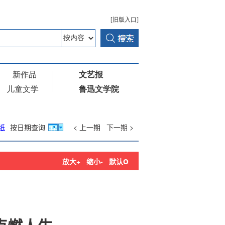
纸
按日期查询
< 上一期
下一期 >
o
放大+
缩小-
默认