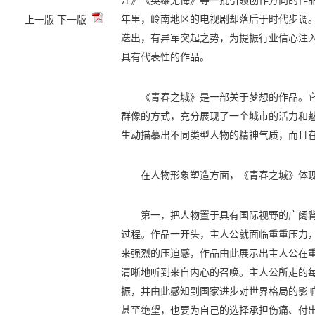
年里，岭南地区的电视剧却落后于时代步调
上一版
下一版
迭出，有异军突起之势，为提振行业信心注
具有代表性的作品。
《青春之城》是一部关于梦想的作品。
群像的方式，充分展现了一个城市的活力和
生动描摹出不同类型人物的精神气质，而且
在人物形象塑造方面，《青春之城》体
第一，把人物置于具有国际视野的广阔
过程。作品一开头，主人公就面临重重压力
来强烈的压迫感，作品由此展示出主人公在
清晰地听到来自内心的召唤。主人公所走的
振，并由此感知到国家进步对世界格局的影
甚至绝望，也要为自己的选择承担伤痛、付