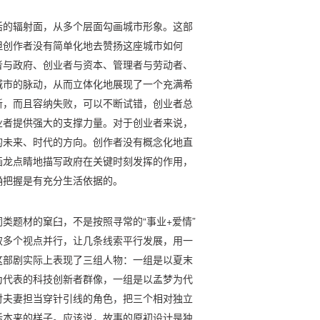
活的辐射面，从多个层面勾画城市形象。这部
但创作者没有简单化地去赞扬这座城市如何
者与政府、创业者与资本、管理者与劳动者、
城市的脉动，从而立体化地展现了一个充满希
新，而且容纳失败，可以不断试错，创业者总
业者提供强大的支撑力量。对于创业者来说，
的未来、时代的方向。创作者没有概念化地直
画龙点睛地描写政府在关键时刻发挥的作用，
确把握是有充分生活依据的。
类题材的窠臼，不是按照寻常的“事业+爱情”
取多个视点并行，让几条线索平行发展，用一
这部剧实际上表现了三组人物：一组是以夏末
为代表的科技创新者群像，一组是以孟梦为代
对夫妻担当穿针引线的角色，把三个相对独立
活本来的样子。应该说，故事的原初设计是独