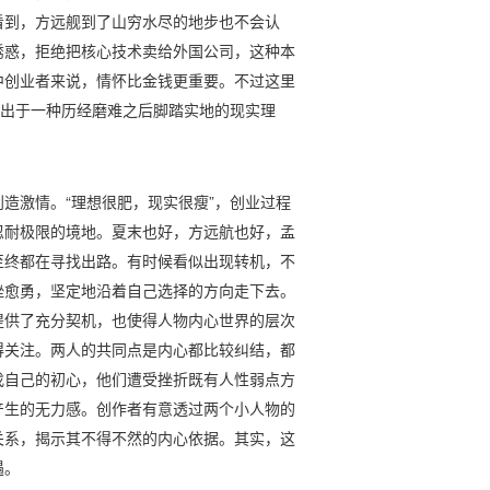
看到，方远舰到了山穷水尽的地步也不会认
诱惑，拒绝把核心技术卖给外国公司，这种本
中创业者来说，情怀比金钱更重要。不过这里
是出于一种历经磨难之后脚踏实地的现实理
造激情。“理想很肥，现实很瘦”，创业过程
忍耐极限的境地。夏末也好，方远航也好，孟
至终都在寻找出路。有时候看似出现转机，不
挫愈勇，坚定地沿着自己选择的方向走下去。
提供了充分契机，也使得人物内心世界的层次
得关注。两人的共同点是内心都比较纠结，都
找自己的初心，他们遭受挫折既有人性弱点方
产生的无力感。创作者有意透过两个小人物的
关系，揭示其不得不然的内心依据。其实，这
遇。