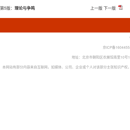
第5版：
理论与争鸣
上一版
下一版
京ICP备160445
地址：北京市朝阳区农展馆南里10号15层 联系
本网站有部分内容来自互联网，如媒体、公司、企业或个人对该部分主张知识产权