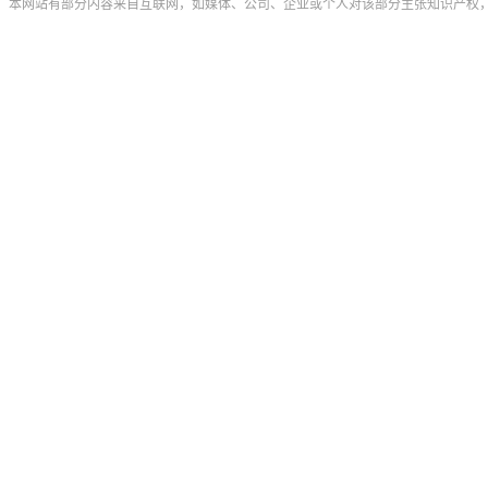
本网站有部分内容来自互联网，如媒体、公司、企业或个人对该部分主张知识产权