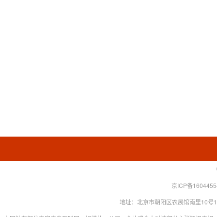
京ICP备160445
地址：北京市朝阳区农展馆南里10号15层 联系