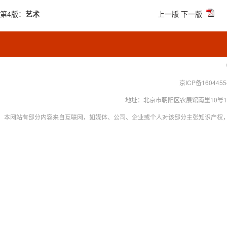
第4版：
艺术
上一版
下一版
京ICP备160445
地址：北京市朝阳区农展馆南里10号15层 联系
本网站有部分内容来自互联网，如媒体、公司、企业或个人对该部分主张知识产权