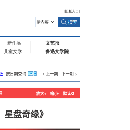
纸
按日期查询
< 上一期
下一期 >
o
目
放大+
缩小-
默认
：星盘奇缘》