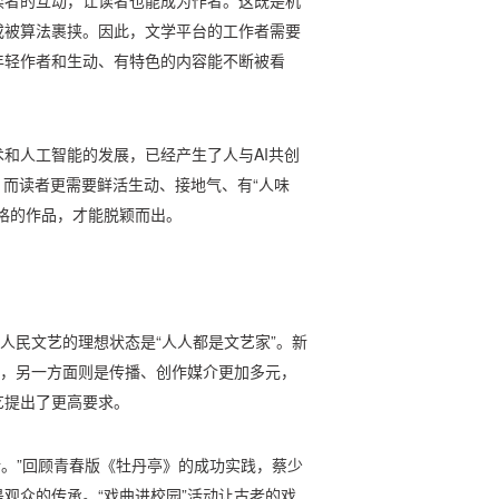
读者的互动，让读者也能成为作者。这既是机
或被算法裹挟。因此，文学平台的工作者需要
年轻作者和生动、有特色的内容能不断被看
和人工智能的发展，已经产生了人与AI共创
显，而读者更需要鲜活生动、接地气、有“人味
格的作品，才能脱颖而出。
，人民文艺的理想状态是“人人都是文艺家”。新
宽，另一方面则是传播、创作媒介更加多元，
艺提出了更高要求。
新。”回顾青春版《牡丹亭》的成功实践，蔡少
观众的传承。“戏曲进校园”活动让古老的戏