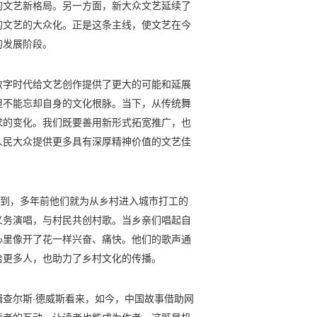
的文艺新格局。另一方面，新大众文艺延续了
的文艺的大众化。正是这条主线，使文艺在今
的发展阶段。
数字时代给文艺创作提供了更大的可能和延展
但不能忘却自身的文化根脉。当下，从传统舞
求的变化。我们既要善用新形式拓宽推广，也
人民大众提供更多具有深厚精神价值的文艺佳
谈到，多年前他们就为从乡村进入城市打工的
义务演唱，与村民共创村歌。当乡亲们唱起自
心里像开了花一样兴奋、痛快。他们的歌声通
给更多人，也助力了乡村文化的传播。
查尔斯·德威斯看来，如今，中国故事借助网