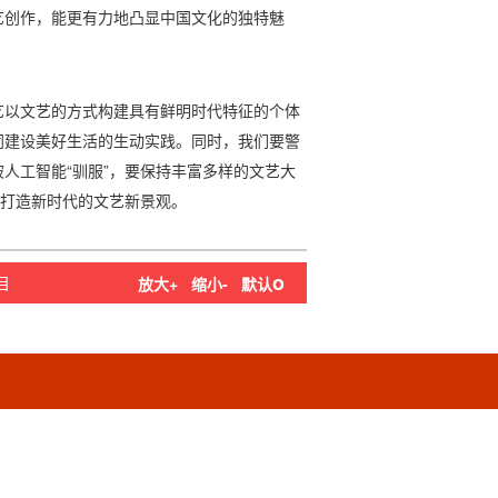
艺创作，能更有力地凸显中国文化的独特魅
艺以文艺的方式构建具有鲜明时代特征的个体
同建设美好生活的生动实践。同时，我们要警
人工智能“驯服”，要保持丰富多样的文艺大
，打造新时代的文艺新景观。
o
目
放大+
缩小-
默认