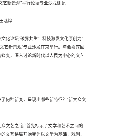
代文艺新景观”平行论坛专业沙龙侧记
□王泓烨
北京文化论坛“破界共生：科技激发文化原创力”
代文艺新景观”专业沙龙在京举行。与会嘉宾回
的蝶变，深入讨论新时代以人民为中心的文艺
了何种新变，呈现出哪些新特征？“新大众文
众文艺之“新”首先标示了文学和艺术之间的
心的文艺格局开始变为以文学为基础，戏剧、