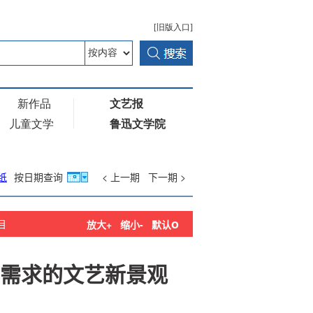
纸
按日期查询
< 上一期
下一期 >
o
目
放大+
缩小-
默认
需求的文艺新景观