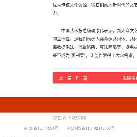
优秀传统文化资源，将它们融入新时代的文
力。
中国艺术报总编辑康伟表示，新大众文
的主体性，是我们构建人类命运共同体、共
惕数据泡沫、流量陷阱、算法困局等，避免被
餐不成为“预制菜”，让创作跟得上大众需求
上一篇
下一篇
返回栏
《文艺报》社版权所有
京ICP备16044554号
京公网安备110402440007号