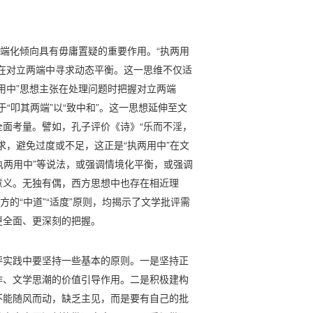
极端化倾向具有毋庸置疑的重要作用。“执两用
在对立两端中寻求动态平衡。这一思维不仅适
用中”思想主张在处理问题时把握对立两端
于“叩其两端”以“致中和”。这一思想延伸至文
面考量。譬如，孔子评价《诗》“乐而不淫，
求，避免过度或不足，这正是“执两用中”在文
执两用中”等说法，或强调情境化平衡，或强调
意义。无独有偶，西方思想中也存在相近理
方的“中道”“适度”原则，均揭示了文学批评需
更全面、更深刻的把握。
评实践中要坚持一些基本的原则。一是坚持正
作、文学思潮的价值引导作用。二是积极建构
不能随风而动，缺乏主见，而是要有自己的批