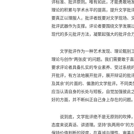
评标准、批评原则。唯有如此，才能勇敢地
理论的积累与学术水平的提高，提升文学批
要真正以理服人，批评者既要对文学现场、
批评武器作为支撑。评论者要围绕文学发展
现代的多元批评方法，凝聚起强大的批评合
文学批评作为一种艺术发现、理论甄别
理论与创作“两张皮”的问题。我们需要敢于
要求评论者具备扎实的专业素养、受过系统
开批评，有方法地展开批评，展开辩证的批评
及其余”的片面的、偏激的文学批评。不同类
应当认清自身的长处与短板，自觉加强彼此
好的方面，并不断纠正自己身上存在的问题
说到底，文学批评绝不是无原则的吹捧
态度来说真话、讲道理。坚持“执两用中”的
保持价值判断的锐度，在真诚与理性、审美