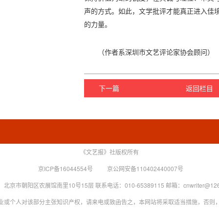
声的方式。如此，文学批评才能真正进入佳
的力量。
（作者系深圳市文艺评论家协会顾问）
下一篇
返回栏目
《文艺报》社版权所有
京ICP备16044554号
京公网安备110402440007号
北京市朝阳区农展馆南里10号15层 联系电话：010-65389115 邮箱：cnwriter@126
业或个人对该部分主张知识产权，请来电或致函告之，本网站将采取适当措施，否则