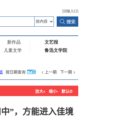
纸
按日期查询
< 上一期
下一期 >
o
放大+
缩小-
默认
用中”，方能进入佳境