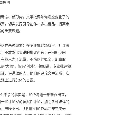
□周思明
新动态、新形势。文学批评如何适应变化了的
存真，切实发挥引导创作、多出精品、提高审
临的重要课题。
在这样两种现象：在专业批评场域里，批评者
气，不敢发出尖锐的批评声音；在网络空间
，有些人为了流量，不惜以偏概全、断章取
“大概”，皆有“例外”。譬如说，专业批评领
真话、讲道理的人，他们的评论文字清晰、准
宏观上进行总体的言说。
一个不争的事实是，如今每逢一部新作出来，
到一些评论家的褒奖性评论，加之各种媒体的
声，鼓噪不已。明明他们的作品并非完美无