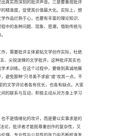
发出真实而深刻的批评声音。三是要重视批评
评的精准度，促使其价值最大化。实际上，想
文学作品烂熟于心，也要有丰富的理论知识、
过程中的各种问题、现象、思潮，借助传统与
力。
工作，需要批评主体紧贴文学创作实际，杜绝
直言、尖锐泼辣的文学批评，这种批评其实也
的学术训练。在这个过程中，要做到真诚地展
，避免那种“只寻美不求疵”或“攻其一点，不
型的文学评论者各有优长，也各有缺点。大家
之间的联系与互动，积极主动从对方身上学习
。
，也不是情绪化的攻讦，而是要以实事求是的
方法论，批评者才能既尊重创作的复杂性，又
与伦理、专业性与公共性的张力中不断校准发