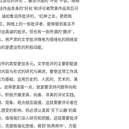
滤性的评论”，撇去作品的“坏处”不谈，眼睛
包括作品本身的“好处”和评论者赞美作品背后可
”，诚如鲁迅所批评的，“红肿之处，艳若桃
应，网络上的一些批评者，能够做到直言不
出真诚的批评。但也有一些所谓的“酷评”，
击，将严肃的文学批评降格为情绪化的网络宣
缺的是建设性的积极动能。
创作的类型更加多元。文学批评的主要职能是
对内容与形式的研究与阐述。要使这项工作具
读为基础，运用历史的、人民的、艺术的、美
”。说得更直接一点，就是要坚持问题导向和
标，积极开展求真、向善、寻美的评论实践。
潮、现象、观点相互碰撞，这就需要评论者在
感受的影响，但必须认清其“天下公器”的属
力，值得我们深入研究和把握。这就需要批评
，克服极端化思维，做到“执两用中”，方能