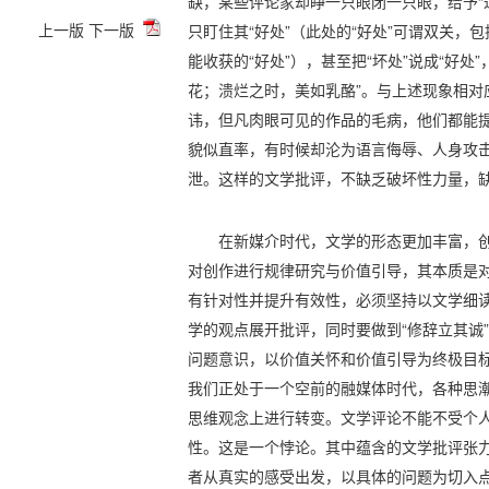
缺，某些评论家却睁一只眼闭一只眼，给予“过
上一版
下一版
只盯住其“好处”（此处的“好处”可谓双关，
能收获的“好处”），甚至把“坏处”说成“好处
花；溃烂之时，美如乳酪”。与上述现象相对
讳，但凡肉眼可见的作品的毛病，他们都能提
貌似直率，有时候却沦为语言侮辱、人身攻
泄。这样的文学批评，不缺乏破坏性力量，
在新媒介时代，文学的形态更加丰富，
对创作进行规律研究与价值引导，其本质是
有针对性并提升有效性，必须坚持以文学细
学的观点展开批评，同时要做到“修辞立其诚
问题意识，以价值关怀和价值引导为终极目
我们正处于一个空前的融媒体时代，各种思
思维观念上进行转变。文学评论不能不受个人
性。这是一个悖论。其中蕴含的文学批评张
者从真实的感受出发，以具体的问题为切入点