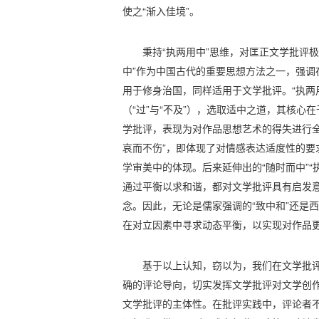
使之“渐入佳境”。
秉持“执两用中”思维，对匡正文学批评
中”作为中国古代的重要思想方法之一，强调
用于修身治国，同样适用于文学批评。“执两
（“过”与“不及”），选取适中之道，其核心在
学批评，表现为对作品思想艺术的得失进行全
哀而不伤”，即体现了对情感表达适度性的要
学审美中的体现。后来延伸出的“随时而中”“
通过平衡以求和谐，都对文学批评具有启发
念。因此，无论是儒家强调的“致中和”还是西
在对立因素中寻求动态平衡，以实现对作品
基于以上认知，窃以为，我们在文学批
确的评论导向，切实发挥文学批评对文学创
文学批评的主体性。在批评实践中，评论者