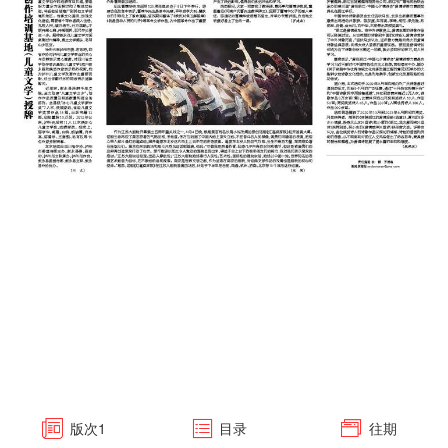
版次
1
目录
往期