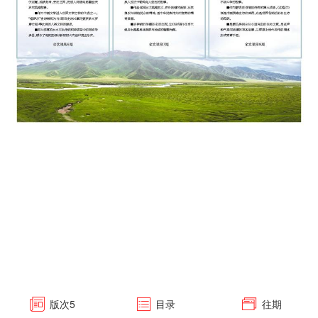
版次
5
目录
往期