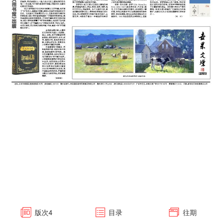
版次
4
目录
往期