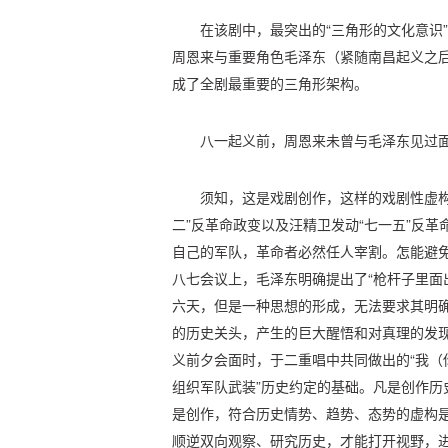
在该剧中，最突出的“三角形的文化意识
周恩来与重要角色毛泽东（紧随南昌起义之
成了全剧最重要的三角形架构。
八一起义前，周恩来未曾与毛泽东见过
须知，这是戏剧创作，这样的戏剧性虚构
二”反革命政变以及汪精卫发动“七一五”反
自己的军队，革命者必然任人宰割。怎能避免
八七会议上，毛泽东明确提出了“枪杆子里面
六天，但是一种思想的形成，无法要求其明
的历史关头，产生的巨大醒悟和对真理的发
义前夕会面时，于二重唱中共同做出的“我（
组织军队武装”历史约定的基础。凡是创作历
是创作，符合历史情势、趋势、态势的虚构
顺逆双向观察、研究历史，才能打开视野，