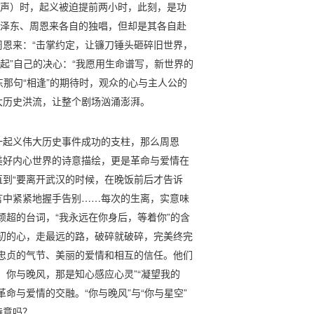
心声）时，起义被迫提前两小时，此刻，是功
然是毛泽东、周恩来各自的独唱，但却是其各自赴
恩来：“击掌约定，让镰刀锤头砸碎旧世界，
起”自己的决心：“我愿用生命谱写，新世界的
东那句“相逢”的期待时，观众的心与主人公的
大历史洪流，让整个剧场汹涌澎湃。
一起义伟大历史事件成功的支柱，那么周恩
美好内心世界的诗意描绘，更是革命与爱情在
到“要离开武汉的时候，在晚饭前后才告诉
言中紧紧地握手告别……每次的生离，实意味
颖超的台词，“我永远在你身后，等着你”的含
初的心，走最远的路，破碎就破碎，完美终完
忠贞的气节、美丽的爱情和相互的信任。他们
，你与晚风，那是知心感应心灵”“凝望我的
命与爱情的交融。“你与晚风”与“你与星空”
诗意吗？