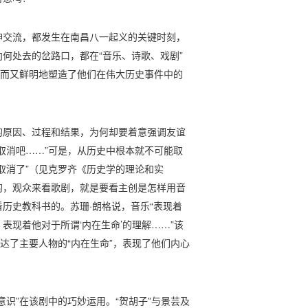
神交流，都发生在南昌八一起义的关键时刻，
何处去的岔路口，都在“音乐、诗歌、戏剧”
动而又鲜明地塑造了他们在伟大历史事件中的
的原因、过程和结果，为何却要着意强调友谊
取消吧……”可是，从历史中根本就不可能取
取消了”（见克罗齐《历史学的理论和实
的，观众来看歌剧，就是要看主创是怎样用音
历史教科书的。苏珊·朗格说，音乐“表现着
表现着他对于所谓‘内在生命’的理解……”该
达了主要人物的“内在生命”，表现了他们内心
意识”在该剧中的巧妙运用。“贺胡子”与景芸及