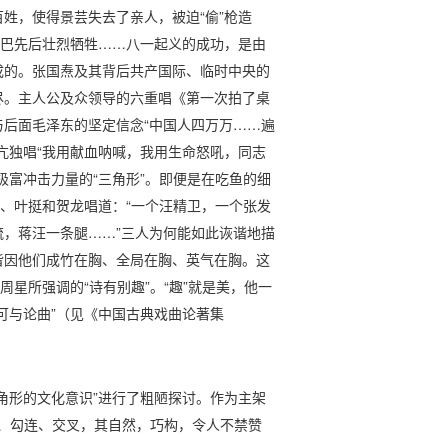
姓，使得景芸失去了亲人，被迫“偷”枪造
哑巴先后壮烈牺牲……八一起义的成功，是由
成的。张国焘及其背后共产国际、临时中央的
尽。主人公及众领导的六重唱《第一次拍了桌
后面毛泽东的坚定信念“中国人四万万……遍
亢独唱“我用献血呐喊，我用生命怒吼，同志
极富冲击力量的“三角形”。即便是在吃鱼的细
英、叶挺和贺龙唱道：“一个汪精卫，一个张发
，蒋汪一条腿……”三人为何能如此诙谐地描
皆因他们成竹在胸、全局在胸、英气在胸。这
周星所强调的“诗有别趣”。“趣”就是美，他一
可与论曲”（见《中国古典戏曲论著集
角形的文化意识”进行了粗陋探讨。作为主架
加、勾连、交叉，其自然，巧构，令人不禁赞