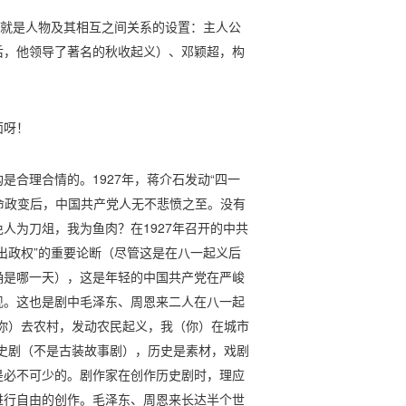
”就是人物及其相互之间关系的设置：主人公
后，他领导了著名的秋收起义）、邓颖超，构
面呀！
是合理合情的。1927年，蒋介石发动“四一
革命政变后，中国共产党人无不悲愤之至。没有
人为刀俎，我为鱼肉？在1927年召开的中共
出政权”的重要论断（尽管这是在八一起义后
确是哪一天），这是年轻的中国共产党在严峻
现。这也是剧中毛泽东、周恩来二人在八一起
你）去农村，发动农民起义，我（你）在城市
史剧（不是古装故事剧），历史是素材，戏剧
是必不可少的。剧作家在创作历史剧时，理应
进行自由的创作。毛泽东、周恩来长达半个世