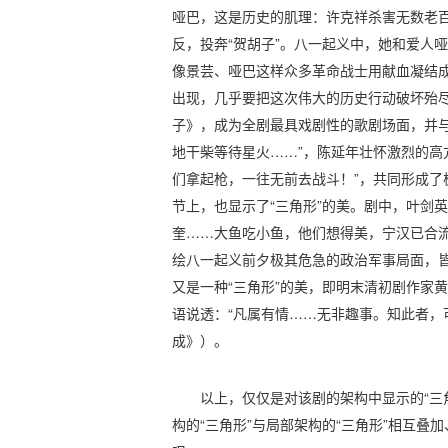
哑巴，这是历史的肌理：许克祥杀害无数老百
反，投奔“贺胡子”。八一起义中，她和爱人
像景芸、哑巴这样众多革命战士用献血凝结
出现，几乎要把这次伟大的历史行动破坏殆
子》，成为全剧最具戏剧性的歌剧场面，并与
地干柴等待星火……”，陈延年壮怀激烈的高
们拿起枪，一往无前去战斗！”，共同形成了
节上，也显示了“三角形”的美。剧中，叶剑
奎……大鱼吃小鱼，他们想得美，宁汉已合流
绘八一起义前夕极其危急的政治军事局面，
又是一种“三角形”的美，即明末清初剧作家黄
语说透：“凡属有情……无非趣事。知此者，
成》）。
以上，仅仅是对该剧的架构中显示的“三
构的“三角形”与局部架构的“三角形”相互叠