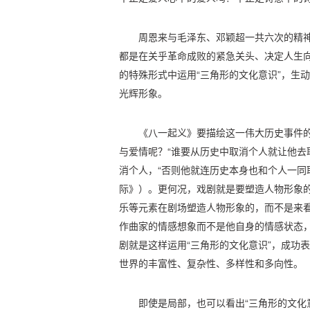
周恩来与毛泽东、邓颖超一共六次的精
都是在关乎革命成败的紧急关头、决定人生向
的特殊形式中运用“三角形的文化意识”，生
光辉形象。
《八一起义》要描绘这一伟大历史事件
与爱情呢？“谁要从历史中取消个人就让他去
消个人，“否则他就连历史本身也和个人一同
际》）。更何况，戏剧就是要塑造人物形象
乐等元素在剧场塑造人物形象的，而不是来看
作曲家的情感想象而不是他自身的情感状态，
剧就是这样运用“三角形的文化意识”，成功表
世界的丰富性、复杂性、多样性和多向性。
即使是局部，也可以看出“三角形的文化