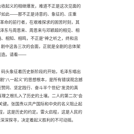
秋收起义的相继爆发，难道不正是这次见面的
样如此——那不正是诗意的、象征的、庄重
些革命的前行者，在艰难探求的困苦时刻，其
毛泽东与周恩来、周恩来与邓颖超的相见、相
、相知、相鸣，不正是“神之听之，终和且
是，剧中这各三次的会面，正就是全剧的总体架
创造。请看——
。码头象征着历史新阶段的开始，毛泽东唱出
剧“八一起义”的思想根本，是所有错误观念撼
赞同、坚定践行、奋斗半个世纪“发烫的真
真理之根扎入了历史的土壤。二人的第二次“会
关键。张国焘以共产国际和中央的名义阻止起
程，这是历史的约定。雷火启程，这是人民的
”的深深探寻，决定着起义胜利的不可动摇。