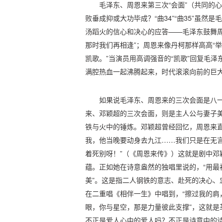
毛泽东、周恩来第三次“会面”（共同的
败垂成抑或大功毕成？“曲34”“曲35”虽
汤蹈火的信心和决心的应答——毛泽东鼓舞周
那时我们再相逢”；周恩来像丹柯那样高高“举
凯歌。”当演员用高调强音的“凯歌”回复毛泽
满腔热血一起沸腾起来，时代滚滚向前的巨
如果说毛泽东、周恩来的三次会面是八
来、邓颖超的三次会面，则是主人公与妻子
铁与火中的锤炼。邓颖超曾经回忆，周恩来直
我，他当晚要动身去九江……我们只是在无
着死别呀！”（《周恩来传》）这就是剧中邓
蕴。正如她在诗意盎然的独唱里说的，“用最
美”。这是指二人钢铁的意志、赴死的决心、
在二重唱《相伴一生》中唱到，“擦过我的肩
眼，你与星空，那是力量彼此支撑”，这就是革
不正是爱人心中的爱人吗？不正是诗意中的