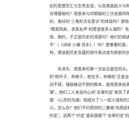
纪的思想交汇与生死友谊，以及南昌起义与
合理基础吗？周恩来与邓颖超的三次会面同
的、美好的“三角形文化意识”的体现吗？那
“嘤其鸣矣，求其友声”的愿望是多么强烈！
悦、相约，不正是历史的渴望吗？他们的相通
平”（《诗经·小雅·伐木》）吗？更重要的
构，使该剧历史含蕴的现代表达成为崭新的
毛泽东、周恩来的第一次会见是在码头
的“枪杆子，命根子，枪在手，命根旺”正是全
动不得，强敌推动不倒的根本，是周恩来由衷
理”。他们二人发自内心的“击掌约定”宣告了
面”（心灵的沟通）则成为了八一起义成败的
义。怎么办？他们不约而同的二重唱“风雨启
约定”。这两个“约定”是前面那个“击掌约定