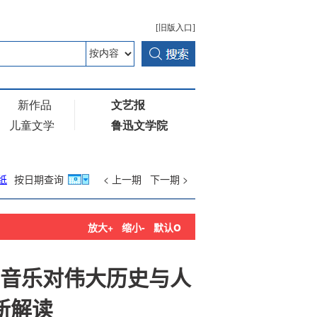
纸
按日期查询
< 上一期
下一期 >
o
放大+
缩小-
默认
音乐对伟大历史与人
新解读