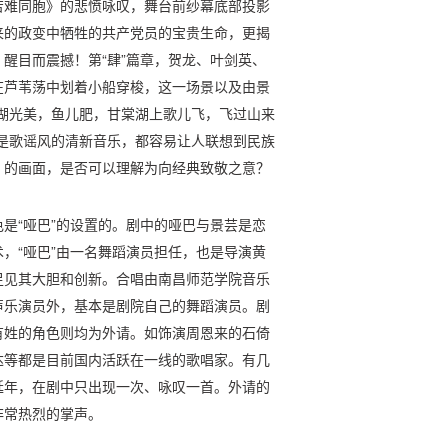
苦难同胞》的悲愤咏叹，舞台前纱幕底部投影
来的政变中牺牲的共产党员的宝贵生命，更揭
醒目而震撼！第“肆”篇章，贺龙、叶剑英、
在芦苇荡中划着小船穿梭，这一场景以及由景
湖光美，鱼儿肥，甘棠湖上歌儿飞，飞过山来
是歌谣风的清新音乐，都容易让人联想到民族
》的画面，是否可以理解为向经典致敬之意？
是“哑巴”的设置的。剧中的哑巴与景芸是恋
，“哑巴”由一名舞蹈演员担任，也是导演黄
足见其大胆和创新。合唱由南昌师范学院音乐
声乐演员外，基本是剧院自己的舞蹈演员。剧
有姓的角色则均为外请。如饰演周恩来的石倚
达等都是目前国内活跃在一线的歌唱家。有几
延年，在剧中只出现一次、咏叹一首。外请的
非常热烈的掌声。