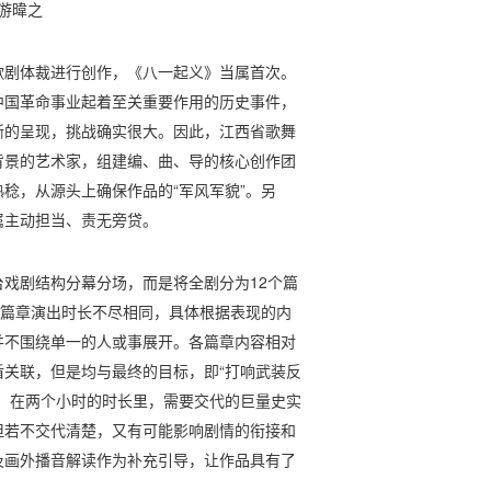
□游暐之
歌剧体裁进行创作，《八一起义》当属首次。
中国革命事业起着至关重要作用的历史事件，
晰的呈现，挑战确实很大。因此，江西省歌舞
背景的艺术家，组建编、曲、导的核心创作团
稔，从源头上确保作品的“军风军貌”。另
属主动担当、责无旁贷。
戏剧结构分幕分场，而是将全剧分为12个篇
各篇章演出时长不尽相同，具体根据表现的内
并不围绕单一的人或事展开。各篇章内容相对
关联，但是均与最终的目标，即“打响武装反
，在两个小时的时长里，需要交代的巨量史实
但若不交代清楚，又有可能影响剧情的衔接和
及画外播音解读作为补充引导，让作品具有了