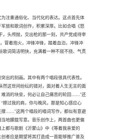
尤为注重通俗化、当代化的表达。这点首先体
于军旅和歌词创作，积累深厚。比如合唱《怒
干，头颅抛，交出枪的那一刻，共产党成待宰
锋，冒着炮火，冲锋冲锋，踏着血泊，冲锋冲
些歌词简洁明快，充满着一种不屈不挠、气贯
较突出的刻画。其中有两个唱段很具代表性。
纵然这世间纷纭的错对，面对着人生无言的面
难消的块垒，何必让自己痛苦的轮回……”还
“擦过我的肩，你与晚风，那是知心感应心
撑……”这两个唱段的唱词写作，都似有意避
相当地朦胧写意。音乐创作上，两首曲也更偏
绪上都与歌剧《沂蒙山》中《等着我亲爱的
主创者应是期望将其打造成一首能够推广普及