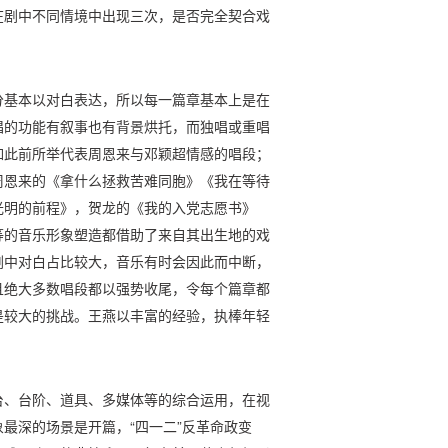
在剧中不同情境中出现三次，是否完全契合戏
。
分基本以对白表达，所以每一篇章基本上是在
唱的功能有叙事也有背景烘托，而独唱或重唱
如此前所举代表周恩来与邓颖超情感的唱段；
周恩来的《拿什么拯救苦难同胞》《我在等待
光明的前程》，贺龙的《我的入党志愿书》
等的音乐形象塑造都借助了来自其出生地的戏
剧中对白占比较大，音乐有时会因此而中断，
且绝大多数唱段都以强势收尾，令每个篇章都
是较大的挑战。王燕以丰富的经验，执棒年轻
台、台阶、道具、多媒体等的综合运用，在视
最深的场景是开篇，“四一二”反革命政变