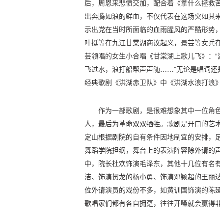
后，周恩来悲愤交加，配合着《拿什么拯救
出奔腾如浪的鲜血，不仅代表在这场突如其
示出党在当时所面临的血雨腥风的严酷形势，
叶挺等在九江甘棠湖商议起义，景芸等女兵
芸领唱的女生小合唱《甘棠湖上歌儿飞》：“
飞过水，浪打船帮声声随……”无论是唱词还
经典歌剧《洪湖赤卫队》中《洪湖水浪打浪
作为一部歌剧，是很难想象其中一位角色
人，最后为革命双双牺牲。歌剧是开口的艺术
定山根据剧院的自有条件因地制宜的安排，
舞蹈学院担纲，舞台上的表演阵容除外请的
中，院长杜欢饰演毛泽东，其他十几位有名
洁、饰演贺龙的杨小勇、饰演邓颖超的王丽
位外请演员的戏份不多，如黄训国饰演的陈
歌唱家们都有各自拥趸，往往开嗓就会赢得