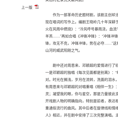
上一版
作为一部革命历史题材剧，该剧主创却
现在唱词的写作上。编剧王晓岭几十年深耕
火在风雨中燃烧》：“冷风呼号暴雨浇，血流
羊羔……”再如合唱《冲锋冲锋》：“冲锋冲
锋，攻无不克，冲锋冲锋，势在必夺……”这
山河的威武阳刚之气。
剧中还对周恩来、邓颖超的爱情进行了
一是邓颖超的独唱《每次见面都是别离》：“
对。时光在搁浅，岁月在流转，洗面的泪水，
有周恩来与邓颖超的对唱重唱《相伴一生》：
灵；凝望我的眼，你与星空，那是力量彼此支
开戏剧人物的明确指向，特别是前者，表达
重通俗流行的曲风。其中后者在旋律线和情
人》相近，并在剧中安排了三次完整演唱。