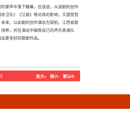
烈的掌声中落下帷幕。应该说，从该剧的创作
湖赤卫队》《江姐》等对其的影响，又感受到
。未来，以此剧的创作演出为契机，江西省歌
、培养，并在演出中锻炼自己的声乐表演队
演出更多好的歌剧作品。
o
目
放大+
缩小-
默认