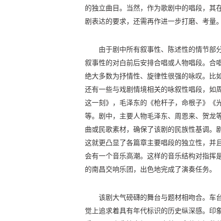
的独立曲目。当然，作为歌剧中的唱段，其
剧表达的要求，还需再作进一步打磨、考量
由于剧中所有叙事性、陈述性的情节部
叙事性的对白前后安排合唱或人物唱段。合
绝大多数为抒情性、旋律性很强的咏叹。比
还有一些与戏剧情境相关的咏叙性唱段，如
这一刻》，毛泽东的《枪杆子，命根子》《
等。剧中，主要人物毛泽东、周恩来、贺龙
曲或民歌素材，确保了该剧的民族性基调。
这就更凸显了各篇章主要唱段的独立性，并
会有一个音乐高潮。这样的音乐结构对指挥
的南昌交响乐团，出色地完成了演奏任务。
该剧大气磅礴的舞台与题材相吻合。车
觉上追求着具有年代标识的历史纵深感。印象