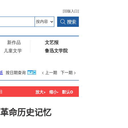
纸
按日期查询
< 上一期
下一期 >
o
目
放大+
缩小-
默认
革命历史记忆