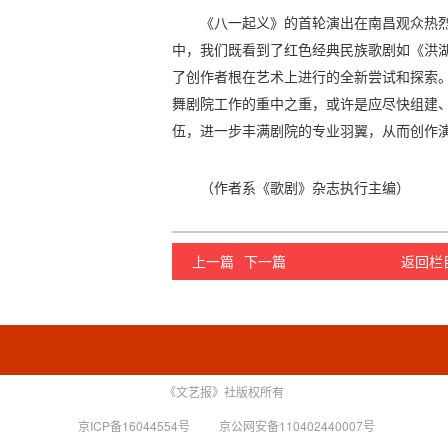
《八一起义》的首轮演出在南昌观众热
中，我们既看到了红色经典民族歌剧如《洪
了创作者根在艺术上进行的全新尝试和探索
舞剧院工作的重中之重，或许是应尽快组建
伍，进一步丰满剧院的专业羽翼，从而创作
（作者系《歌剧》杂志执行主编）
上一篇
下一篇
返回栏
《文艺报》社版权所有
京ICP备16044554号
京公网安备110402440007号