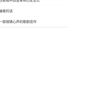
在歌唱中回望革命历史记忆
编者的话
一部熔铸心声的歌剧佳作