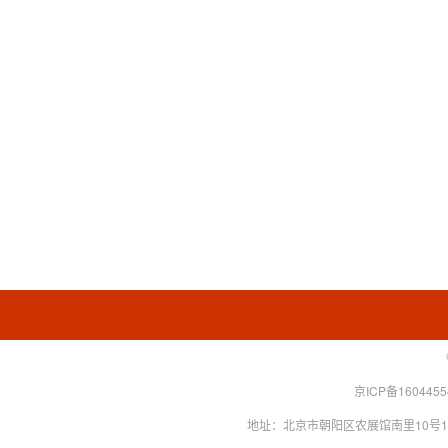
京ICP备160445
地址：北京市朝阳区农展馆南里10号15层 联系