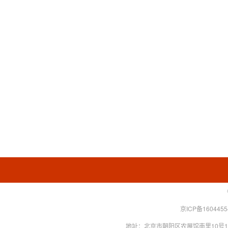
京ICP备160445
地址：北京市朝阳区农展馆南里10号15层 联系