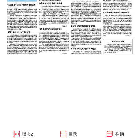
版次
2
目录
往期