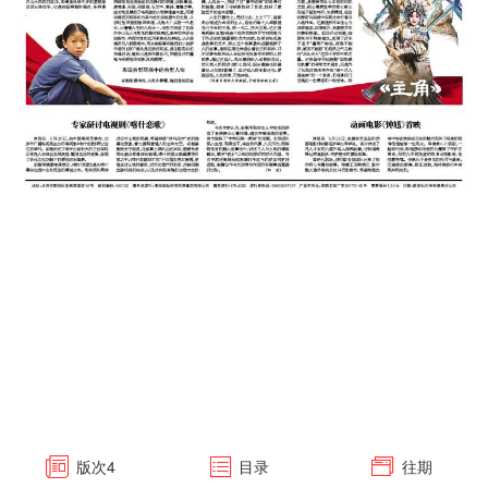
版次
4
目录
往期