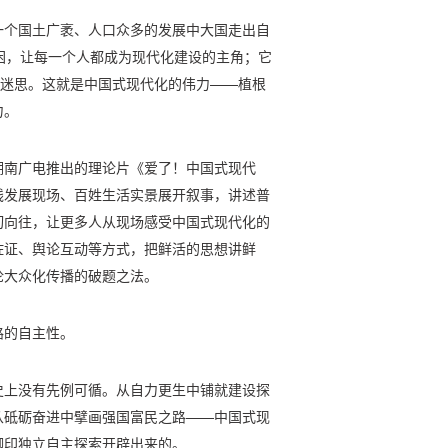
一个国土广袤、人口众多的发展中大国走出自
困，让每一个人都成为现代化建设的主角；它
知迷思。这就是中国式现代化的伟力——植根
力。
湖南广电推出的理论片《爱了！中国式现代
线发展现场、百姓生活实景展开叙事，讲述普
切向往，让更多人从现场感受中国式现代化的
佐证、舆论互动等方式，把鲜活的思想讲鲜
论大众化传播的破题之法。
路的自主性。
史上没有先例可循。从自力更生中铺就建设探
从砥砺奋进中擘画强国富民之路——中国式现
脚印独立自主探索开辟出来的。