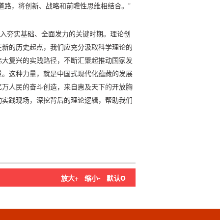
道路，将创新、战略和前瞻性思维相结合。”
进入夯实基础、全面发力的关键时期。理论创
在新的历史起点，我们应充分汲取科学理论的
伟大复兴的实践路径，不断汇聚起推动国家发
量。这种力量，就是中国式现代化蕴藏的发展
亿万人民的奋斗创造，来自惠及天下的开放胸
动实践现场，深挖背后的理论逻辑，帮助我们
。
o
放大+
缩小-
默认