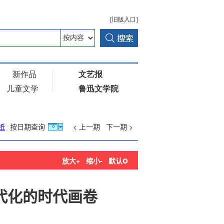
纸
按日期查询
< 上一期
下一期 >
o
放大+
缩小-
默认
代化的时代画卷