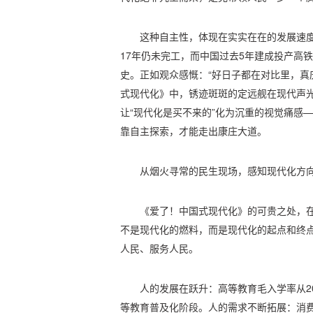
这种自主性，体现在实实在在的发展速度
17年仍未完工，而中国过去5年建成投产高铁
史。正如观众感慨：“好日子都在对比里，真
式现代化》中，锈迹斑斑的定远舰在现代声光
让“现代化是买不来的”化为沉重的视觉痛感
靠自主探索，才能走出康庄大道。
从烟火寻常的民生现场，感知现代化方
《爱了！中国式现代化》的可贵之处，在
不是现代化的燃料，而是现代化的起点和终点
人民、服务人民。
人的发展在跃升：高等教育毛入学率从201
等教育普及化阶段。人的需求不断拓展：消费结