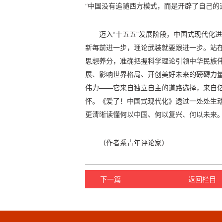
“中国没有追随西方模式，而是开辟了自己的
迈入“十五五”发展阶段，中国式现代化
新每前进一步，理论武装就要跟进一步。站
思想养分，准确把握科学理论引领中华民族
展、影响世界格局、开创美好未来的磅礴力
伟力——它来自独立自主的道路选择，来自
怀。《爱了！中国式现代化》透过一处处生
更清晰读懂何以中国、何以复兴、何以未来
（作者系青年评论家）
下一篇
返回栏目