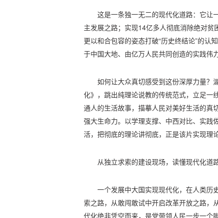
这是一条独一无二的现代化道路：它让
主发展之路；实现14亿多人彻底消除绝对贫
更以和合包容的姿态打破“历史终结论”的认
于中国大地、由亿万人民共同创造的实践伟
如何让大众真切感受到这份深厚力量？
化》，跳出纯理论说教的传统范式，立足一
通人的生活故事，描摹人民对美好生活的真
强大生命力。以学理支撑、中西对比、实践
活，把彻底的理论讲彻底，正是该片实现理
从独立求索的建设现场，读懂现代化道
一个发展中大国实现现代化，在人类历
索之路，从敢闯敢试中开启改革开放之路，
代化绝非凭空而来，是党带领人民一步一个