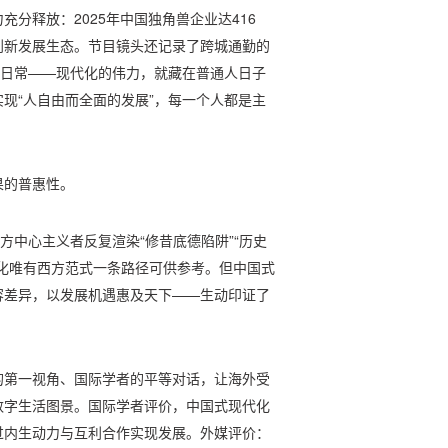
分释放：2025年中国独角兽企业达416
创新发展生态。节目镜头还记录了跨城通勤的
的日常——现代化的伟力，就藏在普通人日子
现“人自由而全面的发展”，每一个人都是主
果的普惠性。
方中心主义者反复渲染“修昔底德陷阱”“历史
化唯有西方范式一条路径可供参考。但中国式
容差异，以发展机遇惠及天下——生动印证了
的第一视角、国际学者的平等对话，让海外受
数字生活图景。国际学者评价，中国式现代化
过内生动力与互利合作实现发展。外媒评价：