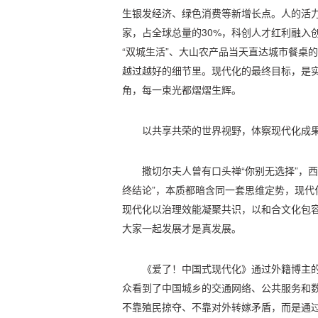
生银发经济、绿色消费等新增长点。人的活力充
家，占全球总量的30%，科创人才红利融入
“双城生活”、大山农产品当天直达城市餐桌
越过越好的细节里。现代化的最终目标，是实
角，每一束光都熠熠生辉。
以共享共荣的世界视野，体察现代化成
撒切尔夫人曾有口头禅“你别无选择”，西
终结论”，本质都暗含同一套思维定势，现代
现代化以治理效能凝聚共识，以和合文化包
大家一起发展才是真发展。
《爱了！中国式现代化》通过外籍博主
众看到了中国城乡的交通网络、公共服务和
不靠殖民掠夺、不靠对外转嫁矛盾，而是通