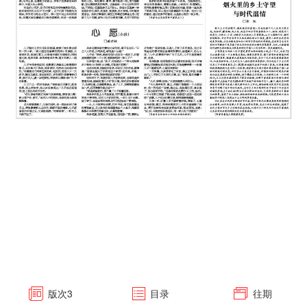
版次
3
目录
往期