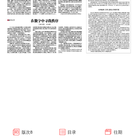
版次
8
目录
往期