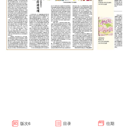
版次
6
目录
往期