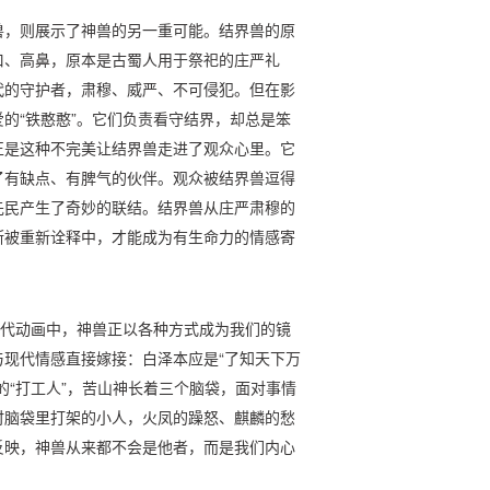
兽，则展示了神兽的另一重可能。结界兽的原
口、高鼻，原本是古蜀人用于祭祀的庄严礼
代的守护者，肃穆、威严、不可侵犯。但在影
的“铁憨憨”。它们负责看守结界，却总是笨
正是这种不完美让结界兽走进了观众心里。它
了有缺点、有脾气的伙伴。观众被结界兽逗得
先民产生了奇妙的联结。结界兽从庄严肃穆的
断被重新诠释中，才能成为有生命力的情感寄
当代动画中，神兽正以各种方式成为我们的镜
现代情感直接嫁接：白泽本应是“了知天下万
的“打工人”，苦山神长着三个脑袋，面对事情
时脑袋里打架的小人，火凤的躁怒、麒麟的愁
反映，神兽从来都不会是他者，而是我们内心