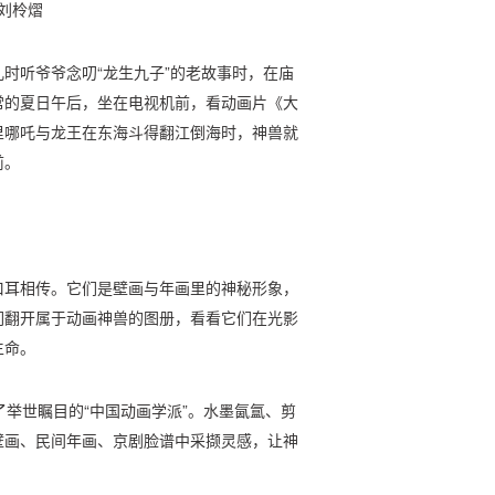
□刘柃熠
时听爷爷念叨“龙生九子”的老故事时，在庙
常的夏日午后，坐在电视机前，看动画片《大
里哪吒与龙王在东海斗得翻江倒海时，神兽就
前。
口耳相传。它们是壁画与年画里的神秘形象，
们翻开属于动画神兽的图册，看看它们在光影
生命。
了举世瞩目的“中国动画学派”。水墨氤氲、剪
壁画、民间年画、京剧脸谱中采撷灵感，让神