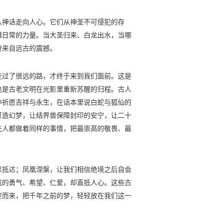
从神话走向人心。它们从神圣不可侵犯的存
越日常的力量。当大圣归来、白龙出水，当哪
份来自远古的震撼。
走过了很远的路，才终于来到我们面前。这是
也是古老文明在光影里重新苏醒的归程。古人
中祈愿吉祥与永生，在话本里说白蛇与狐仙的
打造幻梦，让结界兽保障封印的安宁，让二十
先人都做着同样的事情，把最崇高的敬畏、最
以抵达；凤凰涅槃，让我们相信绝境之后自会
载的勇气、希望、仁爱，却直抵人心。这些古
空而来，把千年之前的梦，轻轻放在我们这一