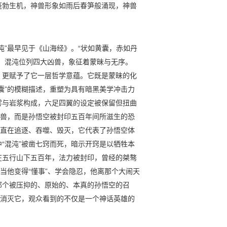
蓬勃生机，神兽形象如雨后春笋般涌现，神兽
沌”最早见于《山海经》。“状如黄囊，赤如丹
，混沌位列四大凶兽，象征着蒙昧与无序。
言，更赋予了它一层哲学意蕴。它既是蒙昧的化
囊”的模糊描述，重塑为具有暗黑美学冲击力
雾与岩浆构成，六足四翼的设定被保留但扭曲
凶兽，而是孙悟空被封印五百年间所滋生的恐
一直在追逐、吞噬、毁灭，它代表了孙悟空体
“混沌”被凿七窍而死，暗示开窍是以牺牲本
在五行山下五百年，法力被封印，曾经的桀骜
当他变得“懂事”、学会隐忍，他离那个大闹天
那个被压抑的、原始的、本真的孙悟空的召
非消灭它，观众看到的不仅是一个神话英雄的