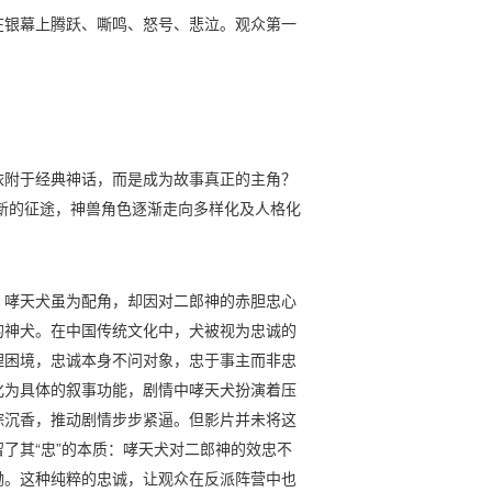
在银幕上腾跃、嘶鸣、怒号、悲泣。观众第一
依附于经典神话，而是成为故事真正的主角？
上新的征途，神兽角色逐渐走向多样化及人格化
。哮天犬虽为配角，却因对二郎神的赤胆忠心
的神犬。在中国传统文化中，犬被视为忠诚的
理困境，忠诚本身不问对象，忠于事主而非忠
化为具体的叙事功能，剧情中哮天犬扮演着压
踪沉香，推动剧情步步紧逼。但影片并未将这
了其“忠”的本质：哮天犬对二郎神的效忠不
拗。这种纯粹的忠诚，让观众在反派阵营中也