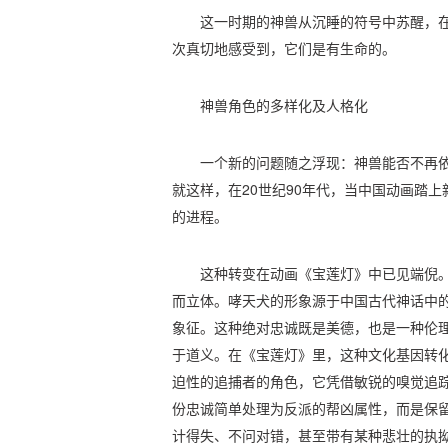
这一时期的神兽从沉睡的符号中苏醒，
次真切地感受到，它们是有生命的。
神兽角色的多样化及人格化
一个新的问题随之浮现：神兽能否不再
就这样，在20世纪90年代，当中国动画踏
的进程。
这种转变在动画《宝莲灯》中已见端倪
而立体。哮天犬的形象源于中国古代神话中
象征。这种绝对忠诚既是美德，也是一种伦
于道义。在《宝莲灯》里，这种文化基因转
迫性的追捕者的角色，它凭借敏锐的嗅觉追
份忠诚简单处理为反派的帮凶属性，而是保留
计得失、不问对错，甚至带有某种悲壮的执