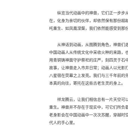
纵览当代动画中的神兽，它们正一步步
在，化身为亲切的伙伴，却依然保有那份超
吒重生、如凤凰涅槃，我们依然能感受到那
从神话到动画，从图腾到角色，神兽们
中国动画人从传统文化中采收火种的来路，
用青铜铸神面守护祭祀的庄严，刻四灵于石
故事，让神兽走入市井日常；动画人以光影
八星宿在荧幕之上发亮。我们与三千年前的
本真的向往，寄托在这些古老生灵的身上。
祥龙腾云，让我们相信总有一片天空可
重生。神兽并不存在于现实中，可它们所负
老身影会在中国动画中一次次苏醒，穿越时
代人的手心里。