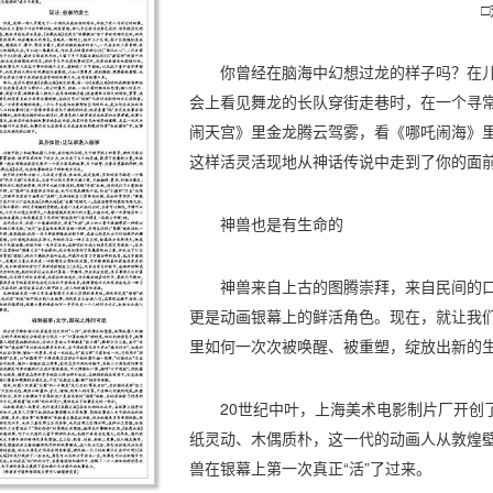
你曾经在脑海中幻想过龙的样子吗？在儿
会上看见舞龙的长队穿街走巷时，在一个寻
闹天宫》里金龙腾云驾雾，看《哪吒闹海》
这样活灵活现地从神话传说中走到了你的面
神兽也是有生命的
神兽来自上古的图腾崇拜，来自民间的
更是动画银幕上的鲜活角色。现在，就让我
里如何一次次被唤醒、被重塑，绽放出新的
20世纪中叶，上海美术电影制片厂开创
纸灵动、木偶质朴，这一代的动画人从敦煌
兽在银幕上第一次真正“活”了过来。