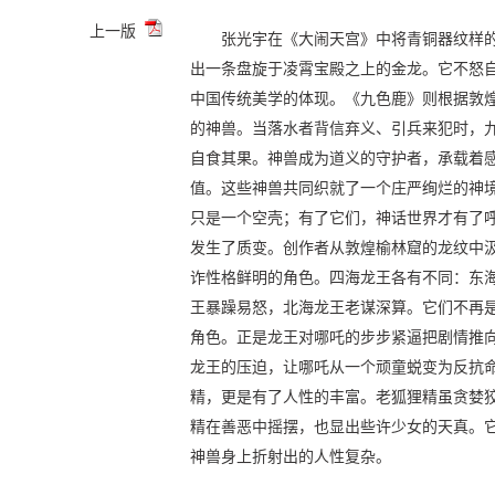
上一版
张光宇在《大闹天宫》中将青铜器纹样
出一条盘旋于凌霄宝殿之上的金龙。它不怒
中国传统美学的体现。《九色鹿》则根据敦
的神兽。当落水者背信弃义、引兵来犯时，
自食其果。神兽成为道义的守护者，承载着
值。这些神兽共同织就了一个庄严绚烂的神境
只是一个空壳；有了它们，神话世界才有了
发生了质变。创作者从敦煌榆林窟的龙纹中
诈性格鲜明的角色。四海龙王各有不同：东
王暴躁易怒，北海龙王老谋深算。它们不再是
角色。正是龙王对哪吒的步步紧逼把剧情推向
龙王的压迫，让哪吒从一个顽童蜕变为反抗
精，更是有了人性的丰富。老狐狸精虽贪婪
精在善恶中摇摆，也显出些许少女的天真。
神兽身上折射出的人性复杂。