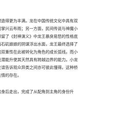
塑造得更为丰满。龙在中国传统文化中具有双
司掌兴云布雨；另一方面，民间传说与神魔小
保留了《封神演义》中龙王暴戾易怒的性格底
当石矶娘娘的阴谋浮出水面，龙王最终选择了
的双重性在此被转化为角色的成长弧线。而小
能潜能升使其天然具有跨越边界的能力。小龙
友谊告诉观众异类之间亦可彼此懂得。这种桥
共情的存在。
的身后走出，完成了从配角到主角的身份升