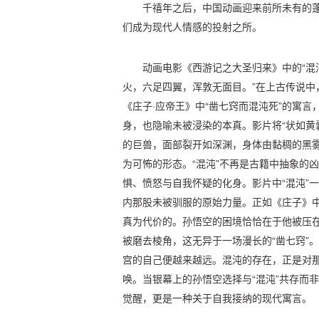
千禧年之后，中国动画迎来前所未有的
们成为现代人情感的投射之所。
动画电影《西游记之大圣归来》中的“混
火，六足四翼，浑敦无面目。”在上古传说中
《庄子·应帝王》中“凿七窍而混沌死”的寓
身，也隐喻未被浸染的本真。影片将“状如黄
的巨兽，面部裂开如深渊，身体由黏稠的黑
为可怖的形态。“混沌”不再是古籍中抽象的
惧、愤怒与自我怀疑的化身。影片中“混沌”
内那股未被驯服的原始力量。正如《庄子》中
真为代价的。孙悟空的困境恰恰在于他被压
被磨去棱角，这无异于一场漫长的“凿七窍”。
宫的自己便越来越远。混沌的存在，正是对
唤。当银幕上的孙悟空选择与“混沌”共存而
觉醒，更是一种关于自我接纳的现代寓言。