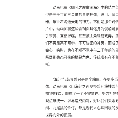
动画电影《哪吒之魔童闹海》中的结界
型是三千年前三星堆的青铜神像，纵目、阔
器，象征着沟通天地的神力。它们是那个时
片中，动画师将这些青铜面具化身为傻萌可爱
手笨脚、互相拌嘴，甚至被主角轻易戏弄。
们不再是高不可攀、不可冒犯的神灵，而成
会心一笑时，也在不知不觉中与三千年前的
祭器到憨态可掬的银幕角色，传统唯有在不
托。
“混沌”与结界兽只是两个缩影。在更多
像。动画电影《山海经之再见怪兽》将神兽与
物”的祥瑞，却成了一个不被赞许、努力打拼
观点难统一、容易造成内耗，好比我们失眠
闷、九尾狐的伶仃，都是现代人心理困境的
世界向外的拓展。