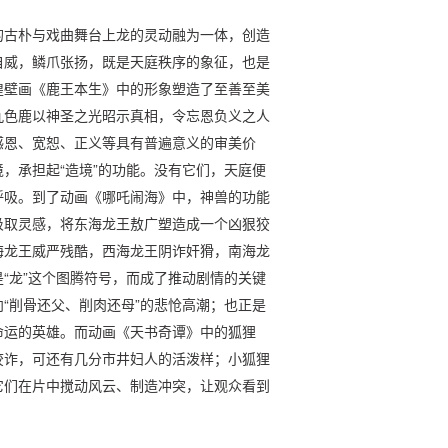
的古朴与戏曲舞台上龙的灵动融为一体，创造
自威，鳞爪张扬，既是天庭秩序的象征，也是
煌壁画《鹿王本生》中的形象塑造了至善至美
九色鹿以神圣之光昭示真相，令忘恩负义之人
感恩、宽恕、正义等具有普遍意义的审美价
，承担起“造境”的功能。没有它们，天庭便
呼吸。到了动画《哪吒闹海》中，神兽的功能
汲取灵感，将东海龙王敖广塑造成一个凶狠狡
海龙王威严残酷，西海龙王阴诈奸猾，南海龙
“龙”这个图腾符号，而成了推动剧情的关键
“削骨还父、削肉还母”的悲怆高潮；也正是
命运的英雄。而动画《天书奇谭》中的狐狸
狡诈，可还有几分市井妇人的活泼样；小狐狸
它们在片中搅动风云、制造冲突，让观众看到