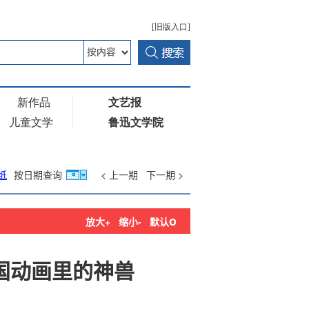
纸
按日期查询
< 上一期
下一期 >
o
放大+
缩小-
默认
国动画里的神兽