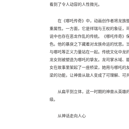
看到了令人动容的人性微光。
在《哪吒传奇》中，动画创作者将龙族
重属性。一方面，它是祥瑞与王权的象征，
说中也存在恶龙作乱的传统。《哪吒传奇》
色。他的暴戾之下藏着对龙族命运的忧思。
与哪吒等正义力量站在一起。传统文化中龙
龙女则被塑造为哪吒的挚友。龙司掌水域、
女在故事里架起了一座桥梁，她用与哪吒的
梁的功能，让神兽从敌人变成了可理解、可
从扁平到立体，这一时期的神兽从英雄
级。
从神话走向人心