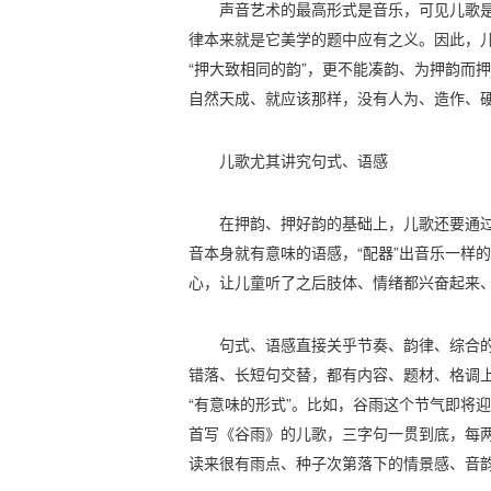
声音艺术的最高形式是音乐，可见儿歌
律本来就是它美学的题中应有之义。因此，
“押大致相同的韵”，更不能凑韵、为押韵而
自然天成、就应该那样，没有人为、造作、
儿歌尤其讲究句式、语感
在押韵、押好韵的基础上，儿歌还要通
音本身就有意味的语感，“配器”出音乐一样
心，让儿童听了之后肢体、情绪都兴奋起来
句式、语感直接关乎节奏、韵律、综合
错落、长短句交替，都有内容、题材、格调
“有意味的形式”。比如，谷雨这个节气即将
首写《谷雨》的儿歌，三字句一贯到底，每
读来很有雨点、种子次第落下的情景感、音