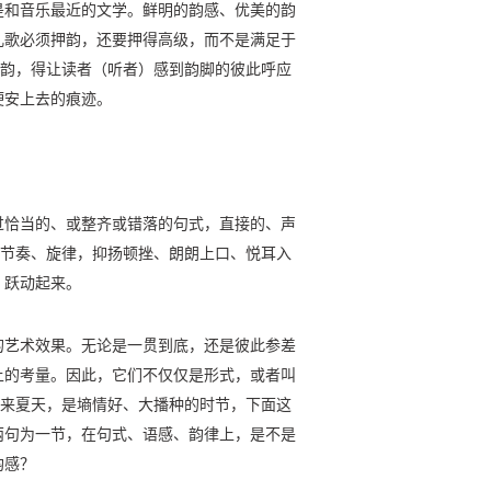
是和音乐最近的文学。鲜明的韵感、优美的韵
儿歌必须押韵，还要押得高级，而不是满足于
押韵，得让读者（听者）感到韵脚的彼此呼应
硬安上去的痕迹。
过恰当的、或整齐或错落的句式，直接的、声
的节奏、旋律，抑扬顿挫、朗朗上口、悦耳入
、跃动起来。
的艺术效果。无论是一贯到底，还是彼此参差
上的考量。因此，它们不仅仅是形式，或者叫
迎来夏天，是墒情好、大播种的时节，下面这
两句为一节，在句式、语感、韵律上，是不是
韵感？