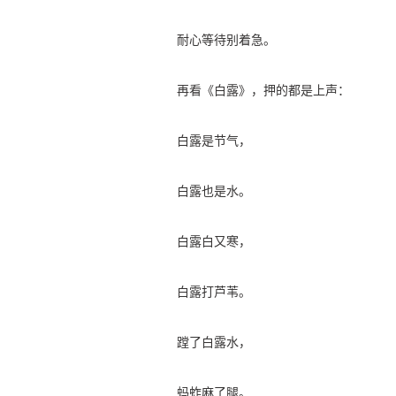
耐心等待别着急。
再看《白露》，押的都是上声：
白露是节气，
白露也是水。
白露白又寒，
白露打芦苇。
蹚了白露水，
蚂蚱麻了腿。