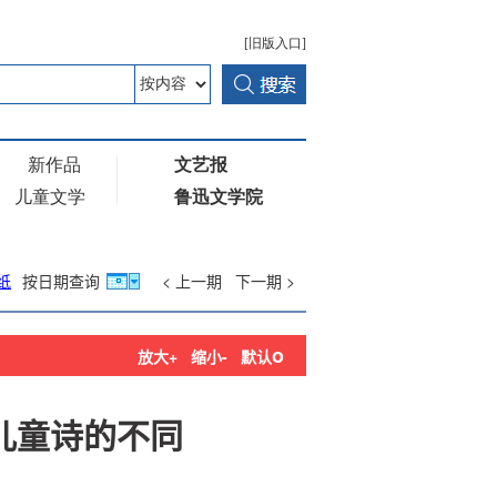
纸
按日期查询
< 上一期
下一期 >
o
放大+
缩小-
默认
儿童诗的不同