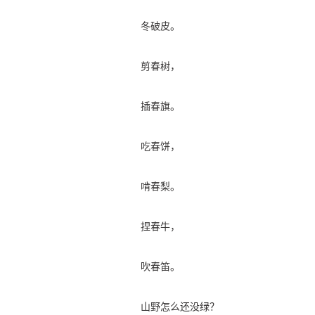
冬破皮。
剪春树，
插春旗。
吃春饼，
啃春梨。
捏春牛，
吹春笛。
山野怎么还没绿？