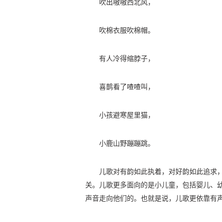
吹出嗷嗷西北风，
吹棉衣服吹棉帽。
有人冷得缩脖子，
喜鹊看了喳喳叫，
小孩避寒屋里猫，
小鹿山野蹦蹦跳。
儿歌对有韵如此执着，对好韵如此追求
关。儿歌更多面向的是小儿童，包括婴儿、
声音走向他们的。也就是说，儿歌更依靠有声