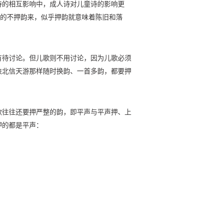
诗的相互影响中，成人诗对儿童诗的影响更
”的不押韵来，似乎押韵就意味着陈旧和落
有待讨论。但儿歌则不用讨论，因为儿歌必须
陕北信天游那样随时换韵、一首多韵，都要押
歌往往还要押严整的韵，即平声与平声押、上
押的都是平声：