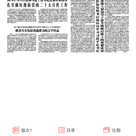
版次
1
目录
往期