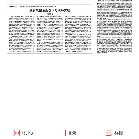
版次
3
目录
往期