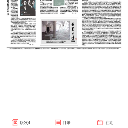
版次
4
目录
往期