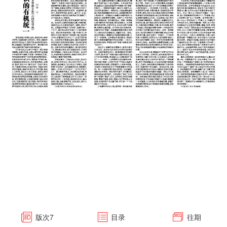
版次
7
目录
往期