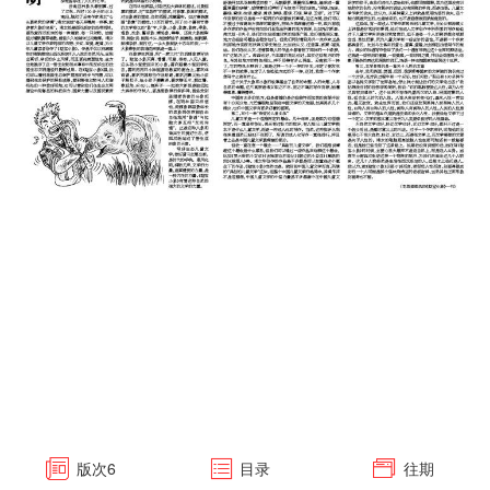
版次
6
目录
往期